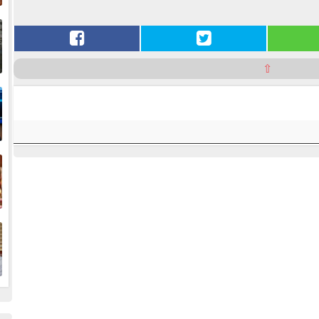
إ
ا
⇧
ا
ف
ا