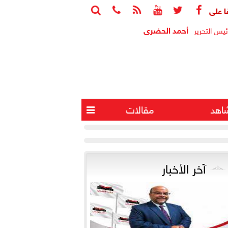






أحمد الحضرى
ئيس التحرير
اهد
مقالات

آخر الأخبار