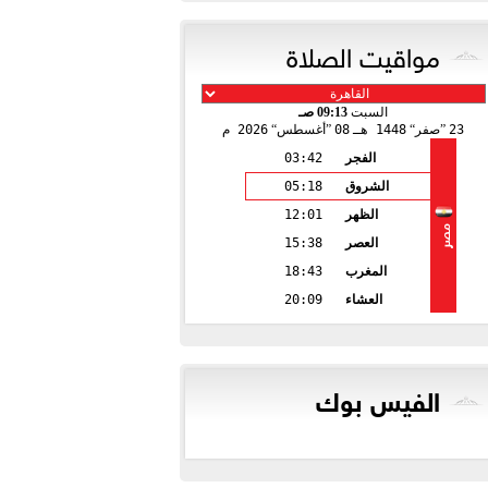
مواقيت الصلاة
السبت
09:13 صـ
23
صفر
1448 هـ
08
أغسطس
2026 م
الفجر
03:42
الشروق
05:18
الظهر
12:01
مصر
العصر
15:38
المغرب
18:43
العشاء
20:09
الفيس بوك