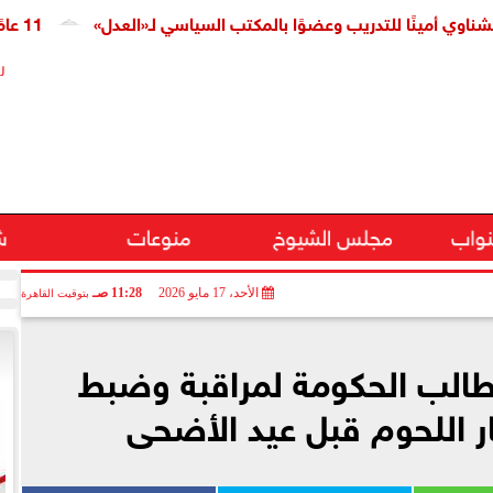
نًا للتدريب وعضوًا بالمكتب السياسي لـ«العدل»
11 عامًا على افتتاح قناة السويس الجديدة.. النائبة مروة قنصوة: رؤية الدولة حولت الممر الملاحي إلى مركز اقتصادي عالمي
ر
نواب
مجلس الشيوخ
منوعات
ش
الأحد، 17 مايو 2026
11:28 صـ
بتوقيت القاهرة
تطالب الحكومة لمراقبة وضبط
ر اللحوم قبل عيد الأضحى