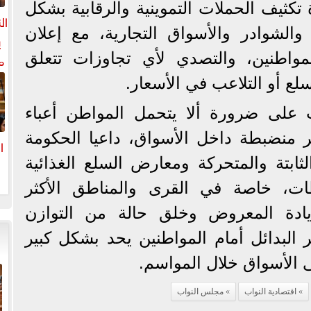
كثيف الحملات التموينية والرقابية بشكل
ال
الشوادر والأسواق التجارية، مع إعلان
ي
مواطنين، والتصدي لأي تجاوزات تتعلق
م
ل
سلع أو التلاعب في الأسعار.
ال
على ضرورة ألا يتحمل المواطن أعباء
 منضبطة داخل الأسواق، داعيا الحكومة
ا
لثابتة والمتحركة ومعارض السلع الغذائية
ا
ات، خاصة في القرى والمناطق الأكثر
زيادة المعروض وخلق حالة من التوازن
ر البدائل أمام المواطنين يحد بشكل كبير
الأسواق خلال المواسم.
اقتصادية النواب
مجلس النواب