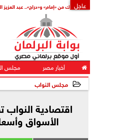
عاجل
املة
بتكليف مشترك من «إمام» و«دراج».. عبد العزيز الشناوي أمي
×

أخبار مصر
مجلس ال
مجلس النواب
2026-05-17 11:28:43
اقتصادية النواب 
الأسواق وأسعا