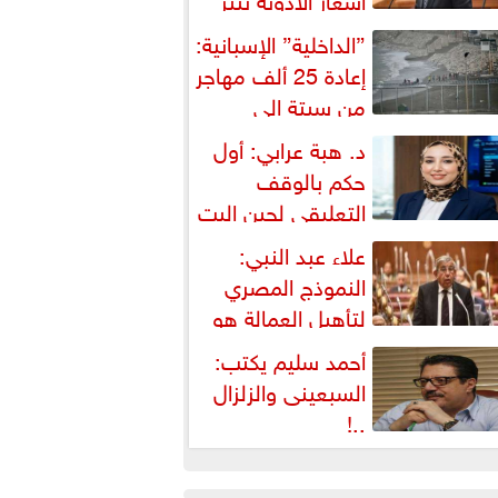
شكالية دستورية ويهدد حق
”الداخلية” الإسبانية:
لمواطن...
إعادة 25 ألف مهاجر
من سبتة إلى
لمغرب... وارتفاع حصيلة...
د. هبة عرابي: أول
حكم بالوقف
التعليقي لحين البت
ي الطعن على...
علاء عبد النبي:
النموذج المصري
لتأهيل العمالة هو
لبديل العملي والأمثل لأزمات...
أحمد سليم يكتب:
السبعينى والزلزال
..!