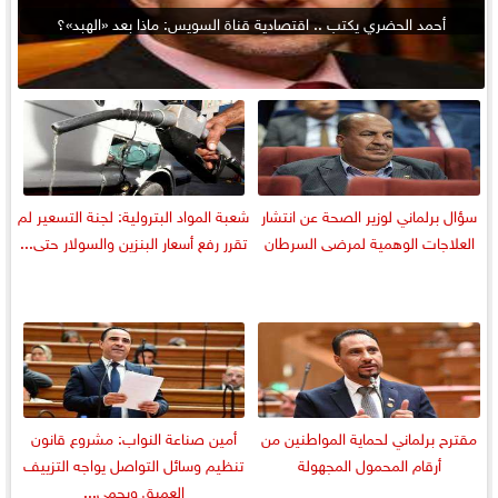
أحمد الحضري يكتب .. اقتصادية قناة السويس: ماذا بعد «الهبد»؟
سؤال برلماني لوزير الصحة عن انتشار
شعبة المواد البترولية: لجنة التسعير لم
العلاجات الوهمية لمرضى السرطان
تقرر رفع أسعار البنزين والسولار حتى...
مقترح برلماني لحماية المواطنين من
أمين صناعة النواب: مشروع قانون
أرقام المحمول المجهولة
تنظيم وسائل التواصل يواجه التزييف
العميق ويحمي...