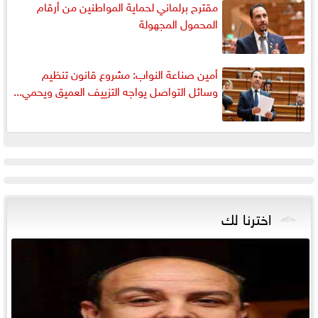
مقترح برلماني لحماية المواطنين من أرقام
المحمول المجهولة
أمين صناعة النواب: مشروع قانون تنظيم
وسائل التواصل يواجه التزييف العميق ويحمي...
اخترنا لك