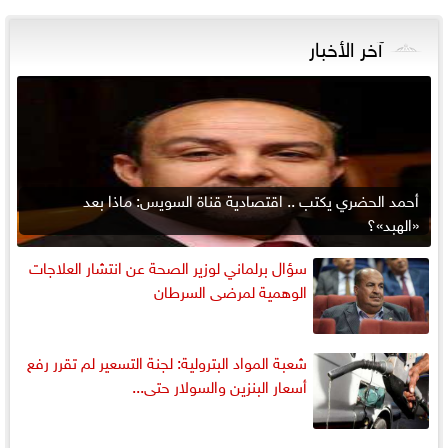
آخر الأخبار
أحمد الحضري يكتب .. اقتصادية قناة السويس: ماذا بعد
«الهبد»؟
سؤال برلماني لوزير الصحة عن انتشار العلاجات
الوهمية لمرضى السرطان
شعبة المواد البترولية: لجنة التسعير لم تقرر رفع
أسعار البنزين والسولار حتى...