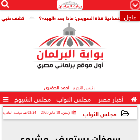




×
عاجل
اقتصادية قناة السويس: ماذا بعد «الهبد»؟
كشف طبي جديد يمهد

رئيس التحرير
أحمد الحضرى

أخبار مصر
مجلس النواب
مجلس الشيوخ

مجلس النواب
الإثنين، 18 مايو 2026
03:24 مـ
بتوقيت القاهرة
2026-05-18 15:24:02
سعفان يستعرض مشروع