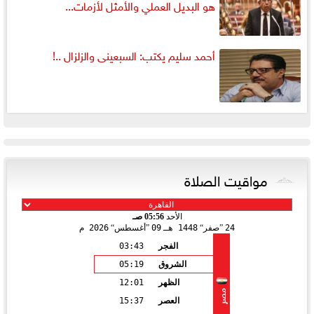
هو البديل العملي والأمثل لأزمات...
أحمد سليم يكتب: السبعينى والزلزال ..!
مواقيت الصلاة
الأحد
05:56 صـ
24
صفر
1448 هـ
09
أغسطس
2026 م
الفجر
03:43
الشروق
05:19
الظهر
12:01
مصر
العصر
15:37