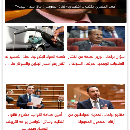
أحمد الحضري يكتب .. اقتصادية قناة السويس: ماذا بعد «الهبد»؟
سؤال برلماني لوزير الصحة عن انتشار
شعبة المواد البترولية: لجنة التسعير لم
العلاجات الوهمية لمرضى السرطان
تقرر رفع أسعار البنزين والسولار حتى...
مقترح برلماني لحماية المواطنين من
أمين صناعة النواب: مشروع قانون
أرقام المحمول المجهولة
تنظيم وسائل التواصل يواجه التزييف
العميق ويحمي...