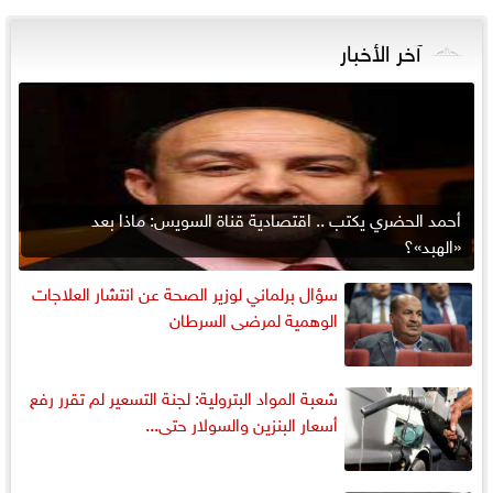
آخر الأخبار
أحمد الحضري يكتب .. اقتصادية قناة السويس: ماذا بعد
«الهبد»؟
سؤال برلماني لوزير الصحة عن انتشار العلاجات
الوهمية لمرضى السرطان
شعبة المواد البترولية: لجنة التسعير لم تقرر رفع
أسعار البنزين والسولار حتى...