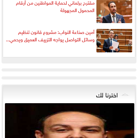
مقترح برلماني لحماية المواطنين من أرقام
المحمول المجهولة
أمين صناعة النواب: مشروع قانون تنظيم
وسائل التواصل يواجه التزييف العميق ويحمي...
اخترنا لك