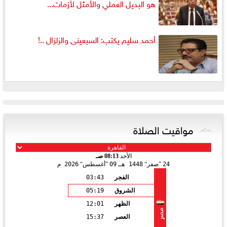
هو البديل العملي والأمثل لأزمات...
أحمد سليم يكتب: السبعينى والزلزال ..!
مواقيت الصلاة
الأحد
08:13 صـ
24
صفر
1448 هـ
09
أغسطس
2026 م
الفجر
03:43
الشروق
05:19
الظهر
12:01
مصر
العصر
15:37