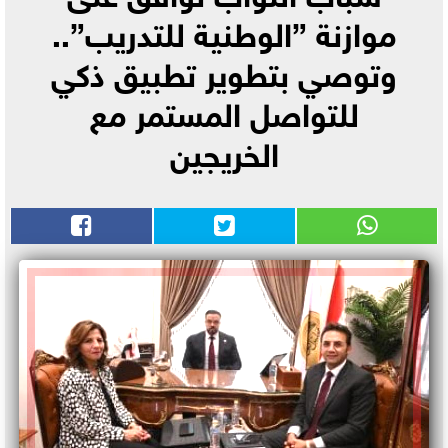
موازنة ”الوطنية للتدريب”..
وتوصي بتطوير تطبيق ذكي
للتواصل المستمر مع
الخريجين