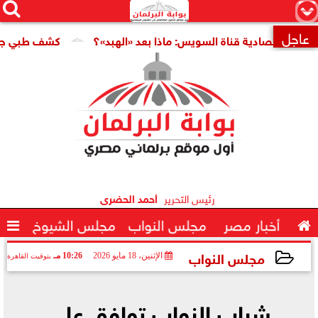




×
عاجل
تصادية قناة السويس: ماذا بعد «الهبد»؟
كشف طبي جديد يمهد ا

رئيس التحرير
أحمد الحضرى

أخبار مصر
مجلس النواب
مجلس الشيوخ

مجلس النواب
الإثنين، 18 مايو 2026
10:26 مـ
بتوقيت القاهرة
2026-05-18 22:26:00
شباب النواب توافق على