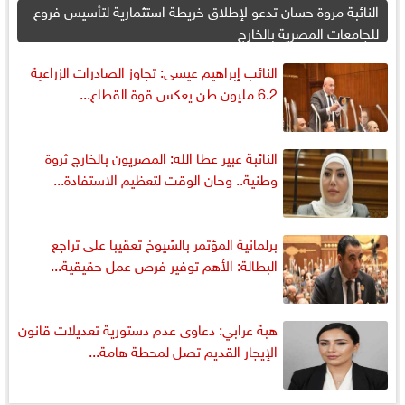
النائبة مروة حسان تدعو لإطلاق خريطة استثمارية لتأسيس فروع
للجامعات المصرية بالخارج
النائب إبراهيم عيسى: تجاوز الصادرات الزراعية
6.2 مليون طن يعكس قوة القطاع...
النائبة عبير عطا الله: المصريون بالخارج ثروة
وطنية.. وحان الوقت لتعظيم الاستفادة...
برلمانية المؤتمر بالشيوخ تعقيبا على تراجع
البطالة: الأهم توفير فرص عمل حقيقية...
هبة عرابي: دعاوى عدم دستورية تعديلات قانون
الإيجار القديم تصل لمحطة هامة...