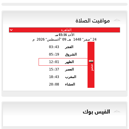
مواقيت الصلاة
الأحد
03:16 مـ
24
صفر
1448 هـ
09
أغسطس
2026 م
الفجر
03:43
الشروق
05:19
الظهر
12:01
مصر
العصر
15:37
المغرب
18:43
العشاء
20:08
الفيس بوك