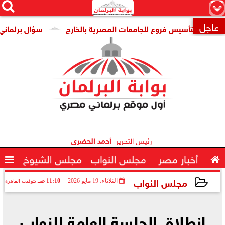




×
عاجل
ية لتأسيس فروع للجامعات المصرية بالخارج
سؤال برلماني لوزير

رئيس التحرير
أحمد الحضرى

أخبار مصر
مجلس النواب
مجلس الشيوخ

مجلس النواب
الثلاثاء، 19 مايو 2026
11:10 صـ
بتوقيت القاهرة
2026-05-19 11:10:40
انطلاق الجلسة العامة للنواب