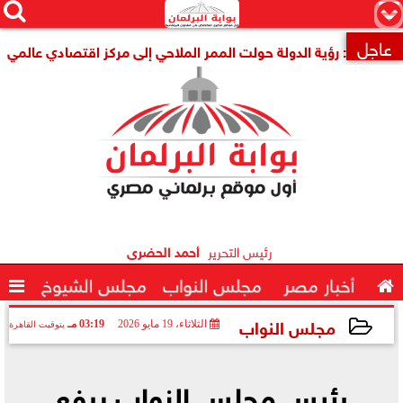




×
عاجل
ا

رئيس التحرير
أحمد الحضرى

أخبار مصر
مجلس النواب
مجلس الشيوخ

مجلس النواب
الثلاثاء، 19 مايو 2026
03:19 مـ
بتوقيت القاهرة
2026-05-19 15:19:38
رئيس مجلس النواب يرفع