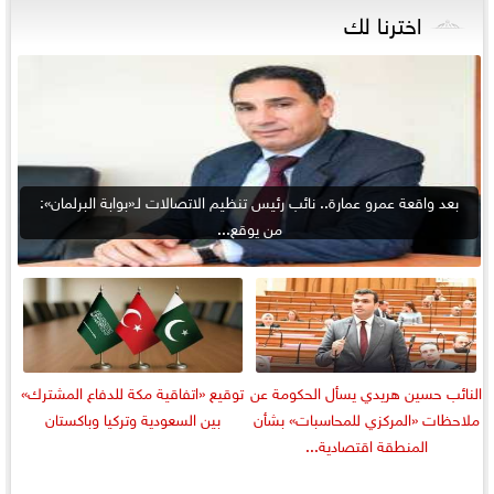
اخترنا لك
بعد واقعة عمرو عمارة.. نائب رئيس تنظيم الاتصالات لـ«بوابة البرلمان»:
من يوقع...
النائب حسين هريدي يسأل الحكومة عن
توقيع «اتفاقية مكة للدفاع المشترك»
ملاحظات «المركزي للمحاسبات» بشأن
بين السعودية وتركيا وباكستان
المنطقة اقتصادية...