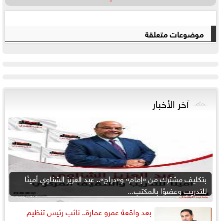
موضوعات متعلقة
آخر الأخبار
بتكليف مشترك من «إمام» و«دراج».. عبد العزيز الشناوي أمينًا
للتدريب وعضوًا بالمكتب...
بعد واقعة عمرو عمارة.. نائب رئيس تنظيم