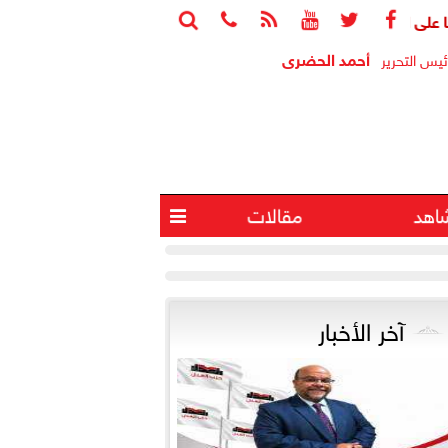






أحمد الحضرى
ئيس التحرير
اهد
مقالات

آخر الأخبار