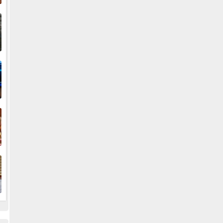
إ
ا
ا
ف
ا