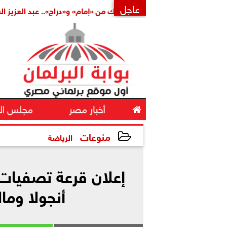
عاجل
لة
بتكليف مشترك من «إمام» و«دراج».. عبد العزيز الشناوي أمينً
×

أخبار مصر
مجلس ال
منوعات
الرياضة
2026-05-19 16:05:05
إعلان قرعة تصفيات 
أنجولا وم