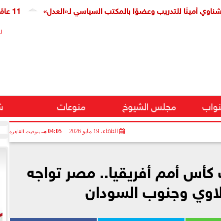
ا للتدريب وعضوًا بالمكتب السياسي لـ«العدل»
11 عامًا على افتتاح قناة السويس الجديدة.. النائبة مروة قنصوة: رؤية الدولة حولت الممر الملاحي إلى مركز اقتصادي عالمي
ر
نواب
مجلس الشيوخ
منوعات
ش
الثلاثاء، 19 مايو 2026
04:05 مـ
بتوقيت القاهرة
كأس أمم أفريقيا.. مصر تواجه
الاوي وجنوب السودان