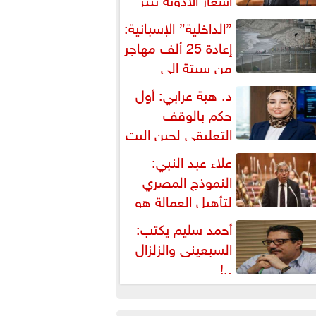
شكالية دستورية ويهدد حق
”الداخلية” الإسبانية:
لمواطن...
إعادة 25 ألف مهاجر
من سبتة إلى
لمغرب... وارتفاع حصيلة...
د. هبة عرابي: أول
حكم بالوقف
التعليقي لحين البت
ي الطعن على...
علاء عبد النبي:
النموذج المصري
لتأهيل العمالة هو
لبديل العملي والأمثل لأزمات...
أحمد سليم يكتب:
السبعينى والزلزال
..!