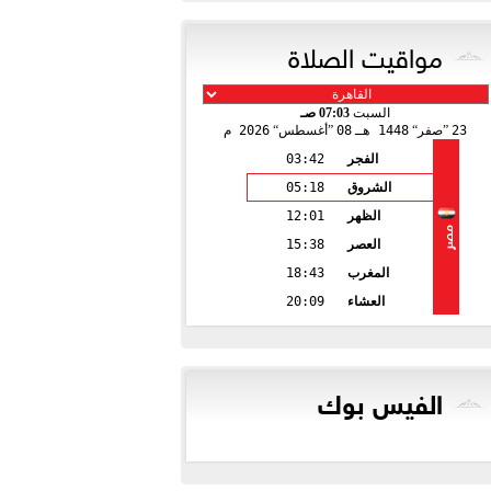
مواقيت الصلاة
السبت
07:03 صـ
23
صفر
1448 هـ
08
أغسطس
2026 م
الفجر
03:42
الشروق
05:18
الظهر
12:01
مصر
العصر
15:38
المغرب
18:43
العشاء
20:09
الفيس بوك