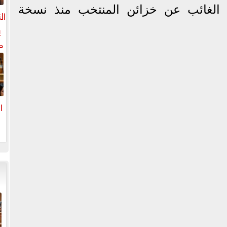
ة الغائب عن خزائن المنتخب منذ نسخة
ال
ي
م
ل
ال
ا
ا