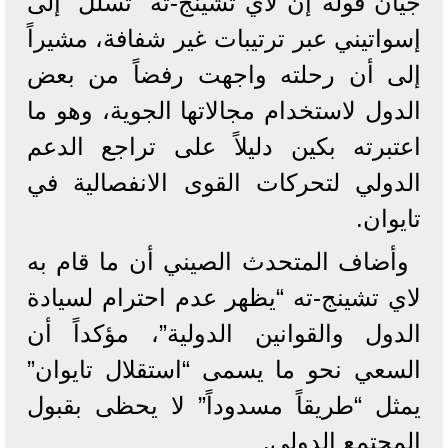
جيان قوله إن لاي تشينج-ته “تسلل” إلى
إسواتيني عبر ترتيبات غير شفافة، مشيراً
إلى أن رحلته واجهت رفضاً من بعض
الدول لاستخدام مجالاتها الجوية، وهو ما
اعتبرته بكين دليلاً على تراجع الدعم
الدولي لتحركات القوى الانفصالية في
تايوان.
وأضاف المتحدث الصيني أن ما قام به
لاي تشينج-ته “يظهر عدم احترام لسيادة
الدول والقوانين الدولية”، مؤكداً أن
السعي نحو ما يسمى “استقلال تايوان”
يمثل “طريقاً مسدوداً” لا يحظى بقبول
المجتمع الدولي.