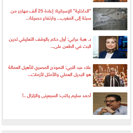
”الداخلية” الإسبانية: إعادة 25 ألف مهاجر من
سبتة إلى المغرب... وارتفاع حصيلة...
د. هبة عرابي: أول حكم بالوقف التعليقي لحين
البت في الطعن على...
علاء عبد النبي: النموذج المصري لتأهيل العمالة
هو البديل العملي والأمثل لأزمات...
أحمد سليم يكتب: السبعينى والزلزال ..!