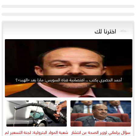
اخترنا لك
أحمد الحضري يكتب .. اقتصادية قناة السويس: ماذا بعد «الهبد»؟
سؤال برلماني لوزير الصحة عن انتشار
شعبة المواد البترولية: لجنة التسعير لم