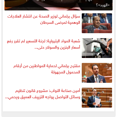
«الهبد»؟
سؤال برلماني لوزير الصحة عن انتشار العلاجات
الوهمية لمرضى السرطان
شعبة المواد البترولية: لجنة التسعير لم تقرر رفع
أسعار البنزين والسولار حتى...
مقترح برلماني لحماية المواطنين من أرقام
المحمول المجهولة
أمين صناعة النواب: مشروع قانون تنظيم
وسائل التواصل يواجه التزييف العميق ويحمي...