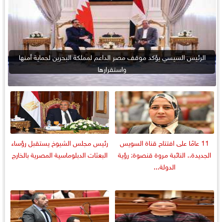
الرئيس السيسي يؤكد موقف مصر الداعم لمملكة البحرين لحماية أمنها
واستقرارها
11 عامًا على افتتاح قناة السويس
رئيس مجلس الشيوخ يستقبل رؤساء
الجديدة.. النائبة مروة قنصوة: رؤية
البعثات الدبلوماسية المصرية بالخارج
الدولة...