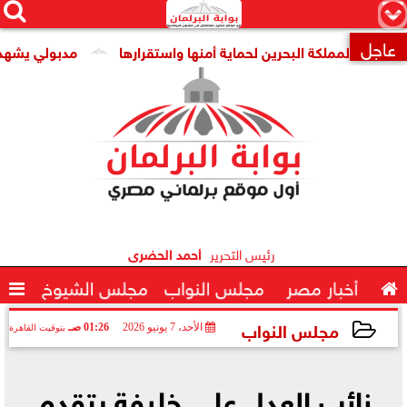




×
عاجل
لمملكة البحرين لحماية أمنها واستقرارها
مدبولي يشهد توقيع

رئيس التحرير
أحمد الحضرى

أخبار مصر
مجلس النواب
مجلس الشيوخ

مجلس النواب
الأحد، 7 يونيو 2026
01:26 صـ
بتوقيت القاهرة
2026-06-07 01:26:11
نائب العدل علي خليفة يتقدم