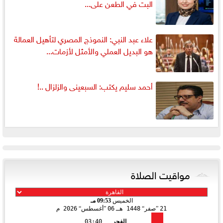
البت في الطعن على...
علاء عبد النبي: النموذج المصري لتأهيل العمالة
هو البديل العملي والأمثل لأزمات...
أحمد سليم يكتب: السبعينى والزلزال ..!
مواقيت الصلاة
الخميس
09:53 مـ
21
صفر
1448 هـ
06
أغسطس
2026 م
الفجر
03:40