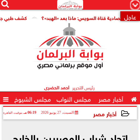




×
عاجل
اقتصادية قناة السويس: ماذا بعد «الهبد»؟
كشف طبي جديد يمهد

رئيس التحرير
أحمد الحضرى

أخبار مصر
مجلس النواب
مجلس الشيوخ

أخبار مصر
السبت، 27 يونيو 2026
06:19 مـ
بتوقيت القاهرة
2026-06-27 18:19:29
اتحاد شباب المصريين بالخارج