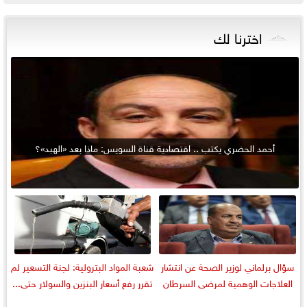
اخترنا لك
أحمد الحضري يكتب .. اقتصادية قناة السويس: ماذا بعد «الهبد»؟
سؤال برلماني لوزير الصحة عن انتشار
شعبة المواد البترولية: لجنة التسعير لم
العلاجات الوهمية لمرضى السرطان
تقرر رفع أسعار البنزين والسولار حتى...