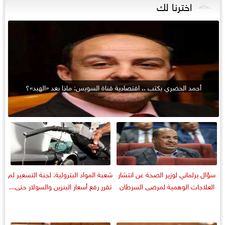
اخترنا لك
أحمد الحضري يكتب .. اقتصادية قناة السويس: ماذا بعد «الهبد»؟
سؤال برلماني لوزير الصحة عن انتشار
شعبة المواد البترولية: لجنة التسعير لم
العلاجات الوهمية لمرضى السرطان
تقرر رفع أسعار البنزين والسولار حتى...