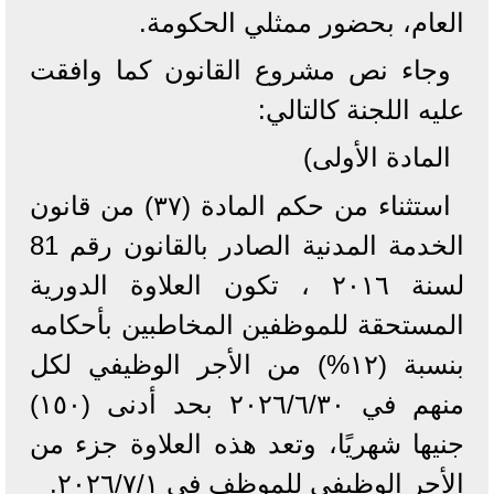
العام، بحضور ممثلي الحكومة.
وجاء نص مشروع القانون كما وافقت
عليه اللجنة كالتالي:
المادة الأولى)
استثناء من حكم المادة (۳۷) من قانون
الخدمة المدنية الصادر بالقانون رقم 81
لسنة ۲۰۱٦ ، تكون العلاوة الدورية
المستحقة للموظفين المخاطبين بأحكامه
بنسبة (۱۲%) من الأجر الوظيفي لكل
منهم في ٢٠٢٦/٦/٣٠ بحد أدنى (١٥٠)
جنيها شهريًا، وتعد هذه العلاوة جزء من
الأجر الوظيفي للموظف في ٢٠٢٦/٧/١.