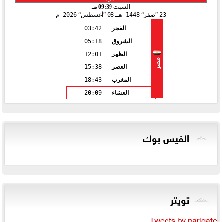
السبت
09:39 مـ
23
صفر
1448 هـ
08
أغسطس
2026 م
الفجر
03:42
الشروق
05:18
الظهر
12:01
مصر
العصر
15:38
المغرب
18:43
العشاء
20:09
الفيس بوك
تويتر
Tweets by parlgate