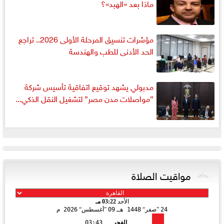
ماذا بعد «الهبد»؟
مؤشرات تنسيق المرحلة الأولى 2026.. تراجع
الحد الأدنى للطب والهندسة
مدبولي يشهد توقيع اتفاقية تأسيس شركة
”مواصلات مدن مصر” لتشغيل النقل الذكي...
مواقيت الصلاة
الأحد
03:22 مـ
24
صفر
1448 هـ
09
أغسطس
2026 م
الفجر
03:43