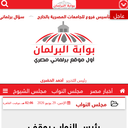




×
عاجل
رية لتأسيس فروع للجامعات المصرية بالخارج
سؤال برلماني لوزي

رئيس التحرير
أحمد الحضرى

أخبار مصر
مجلس النواب
مجلس الشيوخ

مجلس النواب
الإثنين، 29 يونيو 2026
02:06 مـ
بتوقيت القاهرة
2026-06-29 14:06:30
رئيس النواب يوقف