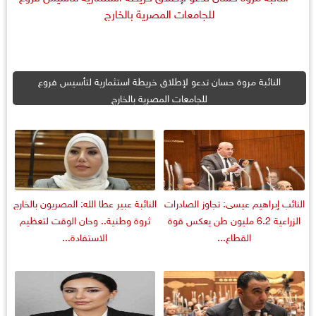
النائبة مروة حسان تدعو لإطلاق خريطة استثمارية لتأسيس فروع
للجامعات المصرية بالخارج
النائب إبراهيم عيسى: تجاوز الصادرات
النائبة عبير عطا الله: المصريون بالخارج
الزراعية 6.2 مليون طن يعكس قوة
ثروة وطنية.. وحان الوقت لتعظيم
القطاع...
الاستفادة...