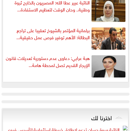
النائبة عبير عطا الله: المصريون بالخارج ثروة
وطنية.. وحان الوقت لتعظيم الاستفادة...
برلمانية المؤتمر بالشيوخ تعقيبا على تراجع
البطالة: الأهم توفير فرص عمل حقيقية...
هبة عرابي: دعاوى عدم دستورية تعديلات قانون
الإيجار القديم تصل لمحطة هامة...
اخترنا لك