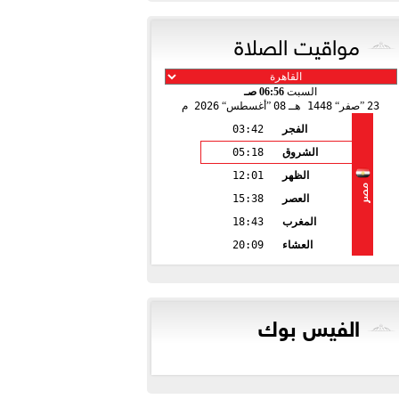
مواقيت الصلاة
السبت
06:56 صـ
23
صفر
1448 هـ
08
أغسطس
2026 م
الفجر
03:42
الشروق
05:18
الظهر
12:01
مصر
العصر
15:38
المغرب
18:43
العشاء
20:09
الفيس بوك