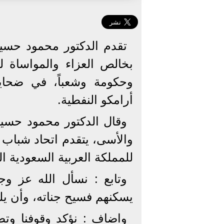
تقدم الدكتور محمود حسين
بخالص العزاء والمواساة لل
وحكومة وشعباً، في ضحاي
أرامكو النفطية.
وقال الدكتور محمود حسين 
والأسى، يتقدم اتحاد شباب ا
للمملكة العربية السعودية 
وتابع : نسأل الله عز وج
يسكنهم فسيح جناته، وأن يل
واضاف : نؤكد وقوفنا وتض