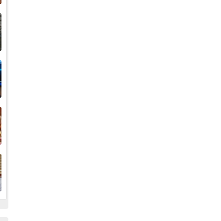
إ
ا
ا
ف
ا