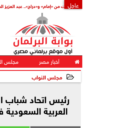
عاجل
املة
بتكليف مشترك من «إمام» و«دراج».. عبد العزيز الشناوي أمي
×

أخبار مصر
مجلس ال
مجلس النواب
2026-06-29 16:47:29
رئيس اتحاد شباب ال
العربية السعودية 