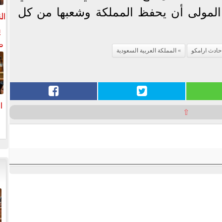
 المولى أن يحفظ المملكة وشعبها من كل
ال
ي
م
حادث ارامكو
المملكة العربية السعودية
ل
ال
ا
⇧
ا