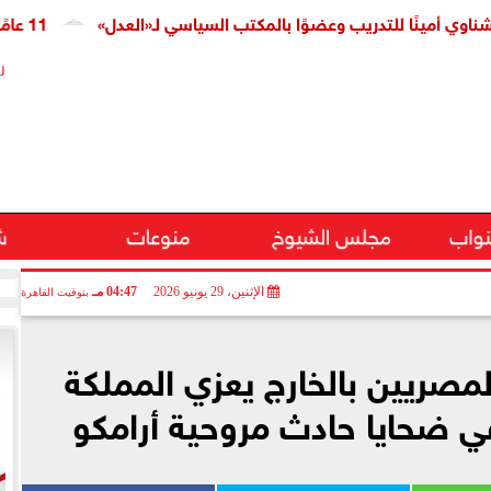
نًا للتدريب وعضوًا بالمكتب السياسي لـ«العدل»
11 عامًا على افتتاح قناة السويس الجديدة.. النائبة مروة قنصوة: رؤية الدولة حولت الممر الملاحي إلى مركز اقتصادي عالمي
ر
نواب
مجلس الشيوخ
منوعات
ش
الإثنين، 29 يونيو 2026
04:47 مـ
بتوقيت القاهرة
مصريين بالخارج يعزي المملكة
في ضحايا حادث مروحية أرامكو