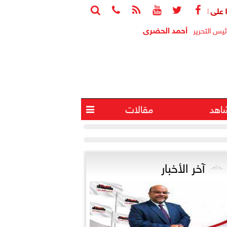






أحمد الحضرى
ئيس التحرير
اهد
مقالات

آخر الأخبار