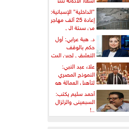
شكالية دستورية ويهدد حق
”الداخلية” الإسبانية:
لمواطن...
إعادة 25 ألف مهاجر
من سبتة إلى
لمغرب... وارتفاع حصيلة...
د. هبة عرابي: أول
حكم بالوقف
التعليقي لحين البت
ي الطعن على...
علاء عبد النبي:
النموذج المصري
لتأهيل العمالة هو
لبديل العملي والأمثل لأزمات...
أحمد سليم يكتب:
السبعينى والزلزال
..!