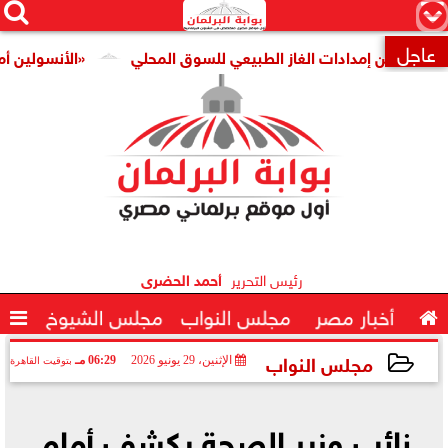




×
عاجل
تأمين إمدادات الغاز الطبيعي للسوق المحلي
«الأنسولين أمن قومي

رئيس التحرير
أحمد الحضرى

أخبار مصر
مجلس النواب
مجلس الشيوخ

مجلس النواب
الإثنين، 29 يونيو 2026
06:29 مـ
بتوقيت القاهرة
2026-06-29 18:29:49
نائب وزير الصحة يكشف أمام