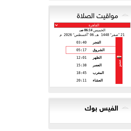
مواقيت الصلاة
الخميس
06:14 صـ
21
صفر
1448 هـ
06
أغسطس
2026 م
الفجر
03:40
الشروق
05:17
الظهر
12:01
مصر
العصر
15:38
المغرب
18:45
العشاء
20:11
الفيس بوك