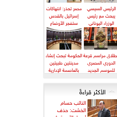
الرئيس السيسي
مصر تحذر: انتهاكات
يبحث مع رئيس
إسرائيل بالقدس
الوزراء اليوناني
ستفجر الأوضاع
لتعاون الثنائي في
بالمنطقة
مجال الطاقة...
طلاق مراسم قرعة
الحكومة تبحث إنشاء
الدوري المصري
مدينتين طبيتين
للموسم الجديد
بالعاصمة الإدارية
والعلمين باستثمارات
5 مليارات دورلا٨
الأكثر قراءةً
النائب حسام
الخشت: حذف
أسعار الأدوية يثير