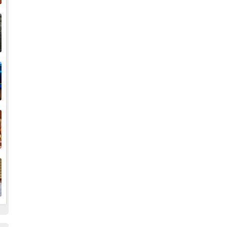
إ
ا
ا
ف
ا