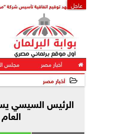
عاجل
الإقليمي
مدبولي يشهد توقيع اتفاقية تأسيس شركة ”مواصلات م
×

أخبار مصر
مجلس ال
أخبار مصر
2026-06-30 10:49:38
الرئيس السيسي يست
العام