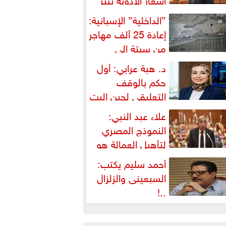
شكالية دستورية ويهدد حق
”الداخلية” الإسبانية:
لمواطن...
إعادة 25 ألف مهاجر
من سبتة إلى
لمغرب... وارتفاع حصيلة...
د. هبة عرابي: أول
حكم بالوقف
التعليقي لحين البت
ي الطعن على...
علاء عبد النبي:
النموذج المصري
لتأهيل العمالة هو
لبديل العملي والأمثل لأزمات...
أحمد سليم يكتب:
السبعينى والزلزال
..!