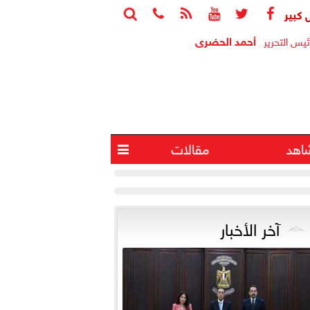






 سعر الدولار مقابل الجنيه صباح اليوم
ارتفاع احتياطي النقد الأجنبي إلى 56.293 مليار د
أحمد الحضرى
ئيس التحرير
اهد
مقالات

آخر الأخبار