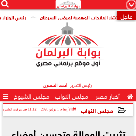




×
عاجل
 انتشار العلاجات الوهمية لمرضى السرطان
رئيس الوزراء يتابع 

رئيس التحرير
أحمد الحضرى

أخبار مصر
مجلس النواب
مجلس الشيوخ

مجلس النواب
الأربعاء، 1 يوليو 2026
11:12 صـ
بتوقيت القاهرة
2026-07-01 11:12:48
تثبيت العمالة وتحسين أوضاع