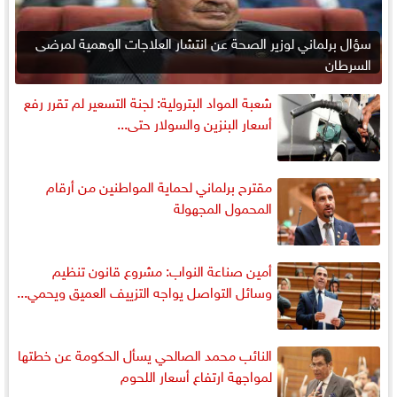
سؤال برلماني لوزير الصحة عن انتشار العلاجات الوهمية لمرضى
السرطان
شعبة المواد البترولية: لجنة التسعير لم تقرر رفع
أسعار البنزين والسولار حتى...
مقترح برلماني لحماية المواطنين من أرقام
المحمول المجهولة
أمين صناعة النواب: مشروع قانون تنظيم
وسائل التواصل يواجه التزييف العميق ويحمي...
النائب محمد الصالحي يسأل الحكومة عن خطتها
لمواجهة ارتفاع أسعار اللحوم