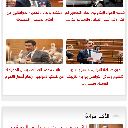
شعبة المواد البترولية: لجنة التسعير لم
مقترح برلماني لحماية المواطنين من
تقرر رفع أسعار البنزين والسولار حتى...
أرقام المحمول المجهولة
أمين صناعة النواب: مشروع قانون
النائب محمد الصالحي يسأل الحكومة
تنظيم وسائل التواصل يواجه التزييف
عن خطتها لمواجهة ارتفاع أسعار اللحوم
العميق ويحمي...
الأكثر قراءةً
النائب حسام الخشت: حذف أسعار الأدوية يثير