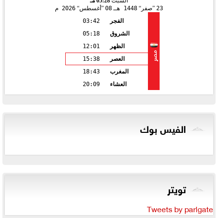
السبت
05:28 مـ
23
صفر
1448 هـ
08
أغسطس
2026 م
الفجر
03:42
الشروق
05:18
الظهر
12:01
مصر
العصر
15:38
المغرب
18:43
العشاء
20:09
الفيس بوك
تويتر
Tweets by parlgate