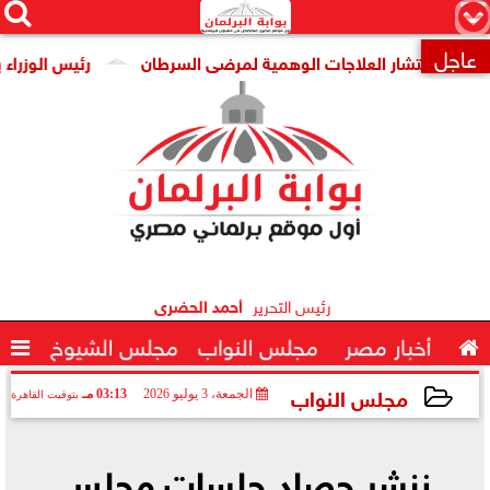




×
عاجل
انتشار العلاجات الوهمية لمرضى السرطان
رئيس الوزراء يتابع ج

رئيس التحرير
أحمد الحضرى

أخبار مصر
مجلس النواب
مجلس الشيوخ

مجلس النواب
الجمعة، 3 يوليو 2026
03:13 مـ
بتوقيت القاهرة
2026-07-03 15:13:09
ننشر حصاد جلسات مجلس