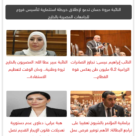
النائبة مروة حسان تدعو لإطلاق خريطة استثمارية لتأسيس فروع
للجامعات المصرية بالخارج
النائب إبراهيم عيسى: تجاوز الصادرات
النائبة عبير عطا الله: المصريون بالخارج
الزراعية 6.2 مليون طن يعكس قوة
ثروة وطنية.. وحان الوقت لتعظيم
القطاع...
الاستفادة...
برلمانية المؤتمر بالشيوخ تعقيبا على
هبة عرابي: دعاوى عدم دستورية
تراجع البطالة: الأهم توفير فرص عمل
تعديلات قانون الإيجار القديم تصل