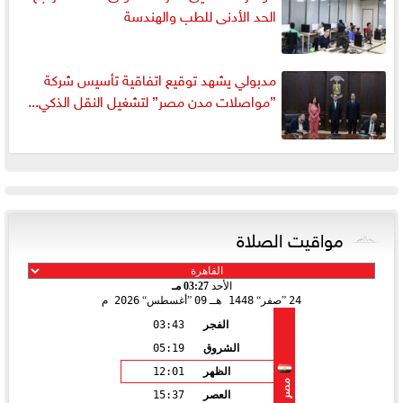
الحد الأدنى للطب والهندسة
مدبولي يشهد توقيع اتفاقية تأسيس شركة
”مواصلات مدن مصر” لتشغيل النقل الذكي...
مواقيت الصلاة
الأحد
03:27 مـ
24
صفر
1448 هـ
09
أغسطس
2026 م
الفجر
03:43
الشروق
05:19
الظهر
12:01
مصر
العصر
15:37