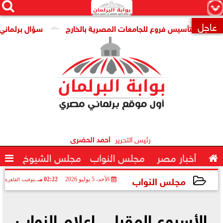




×
عاجل
ية لتأسيس فروع للجامعات المصرية بالخارج
سؤال برلماني لوزير 

رئيس التحرير
أحمد الحضرى

أخبار مصر
مجلس النواب
مجلس الشيوخ

مجلس النواب
الأحد، 5 يوليو 2026
02:22 مـ
بتوقيت القاهرة
2026-07-05 14:22:33
الأسبوع المقبل.. إعلام النواب