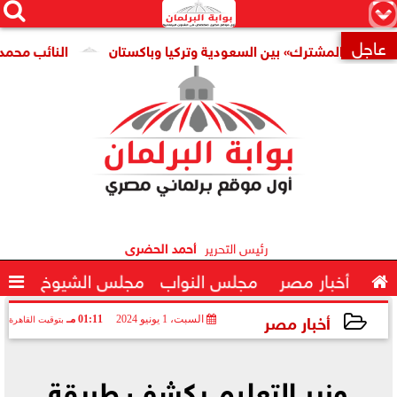




×
عاجل
دفاع المشترك» بين السعودية وتركيا وباكستان
النائب محمد فؤا

رئيس التحرير
أحمد الحضرى

أخبار مصر
مجلس النواب
مجلس الشيوخ

أخبار مصر
السبت، 1 يونيو 2024
01:11 مـ
بتوقيت القاهرة
2024-06-01 13:11:45
وزير التعليم يكشف طريقة