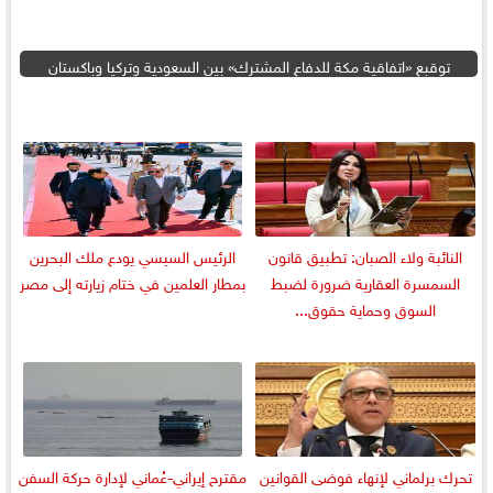
توقبع «اتفاقية مكة للدفاع المشترك» بين السعودية وتركيا وباكستان
النائبة ولاء الصبان: تطبيق قانون
الرئيس السيسي يودع ملك البحرين
السمسرة العقارية ضرورة لضبط
بمطار العلمين في ختام زيارته إلى مصر
السوق وحماية حقوق...
تحرك برلماني لإنهاء فوضى القوانين
مقترح إيراني-عُماني لإدارة حركة السفن