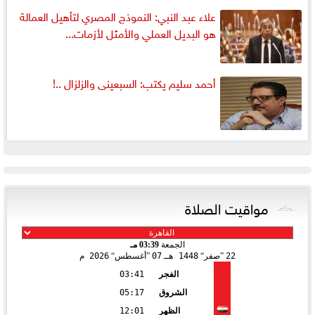
علاء عبد النبي: النموذج المصري لتأهيل العمالة
هو البديل العملي والأمثل لأزمات...
أحمد سليم يكتب: السبعينى والزلزال ..!
مواقيت الصلاة
الجمعة
03:39 مـ
22
صفر
1448 هـ
07
أغسطس
2026 م
الفجر
03:41
الشروق
05:17
الظهر
12:01