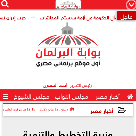




×
عاجل
سأل الحكومة عن أزمة سيستم المعاشات
حرب إيران تستنزف ترسا

رئيس التحرير
أحمد الحضرى

أخبار مصر
مجلس النواب
مجلس الشيوخ

أخبار مصر
الإثنين، 12 مايو 2025
12:15 مـ
بتوقيت القاهرة
2025-05-12 12:15:19
وزيرة التخطيط والتنمية