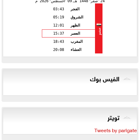
24
صفر
1448 هـ
09
أغسطس
2026 م
الفجر
03:43
الشروق
05:19
الظهر
12:01
مصر
العصر
15:37
المغرب
18:43
العشاء
20:08
الفيس بوك
تويتر
Tweets by parlgate