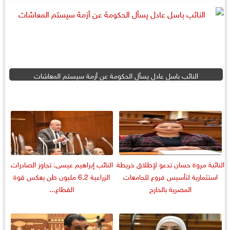
النائب باسل عادل يسأل الحكومة عن أزمة سيستم المعاشات
النائبة مروة حسان تدعو لإطلاق خريطة
النائب إبراهيم عيسى: تجاوز الصادرات
استثمارية لتأسيس فروع للجامعات
الزراعية 6.2 مليون طن يعكس قوة
المصرية بالخارج
القطاع...