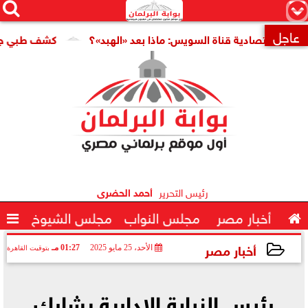




×
عاجل
دية قناة السويس: ماذا بعد «الهبد»؟
كشف طبي جديد يمهد الطر

رئيس التحرير
أحمد الحضرى

أخبار مصر
مجلس النواب
مجلس الشيوخ

أخبار مصر
الأحد، 25 مايو 2025
01:27 مـ
بتوقيت القاهرة
2025-05-25 13:27:13
رئيس النيابة الإدارية يشارك