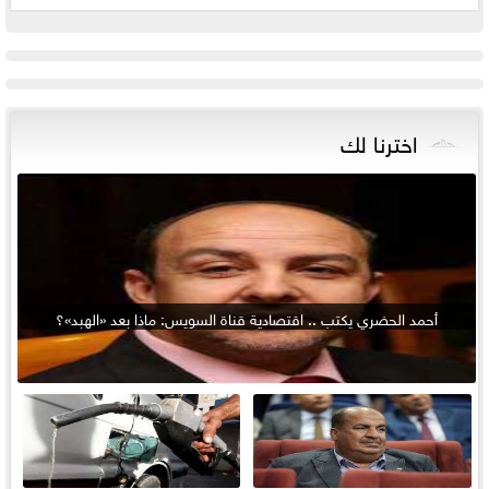
اخترنا لك
أحمد الحضري يكتب .. اقتصادية قناة السويس: ماذا بعد «الهبد»؟