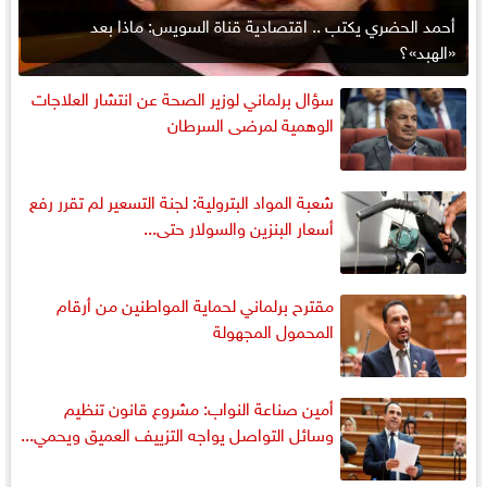
أحمد الحضري يكتب .. اقتصادية قناة السويس: ماذا بعد
«الهبد»؟
سؤال برلماني لوزير الصحة عن انتشار العلاجات
الوهمية لمرضى السرطان
شعبة المواد البترولية: لجنة التسعير لم تقرر رفع
أسعار البنزين والسولار حتى...
مقترح برلماني لحماية المواطنين من أرقام
المحمول المجهولة
أمين صناعة النواب: مشروع قانون تنظيم
وسائل التواصل يواجه التزييف العميق ويحمي...