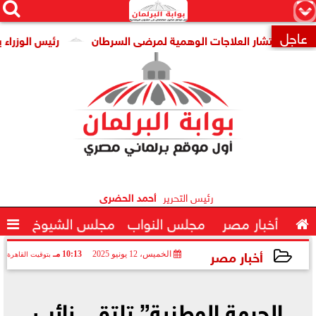




×
عاجل
ن انتشار العلاجات الوهمية لمرضى السرطان
رئيس الوزراء يتابع

رئيس التحرير
أحمد الحضرى

أخبار مصر
مجلس النواب
مجلس الشيوخ

أخبار مصر
الخميس، 12 يونيو 2025
10:13 مـ
بتوقيت القاهرة
2025-06-12 22:13:02
الجبهة الوطنية” تلتقي نائب