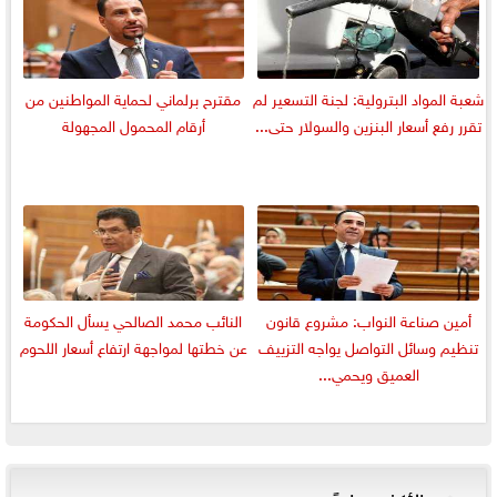
شعبة المواد البترولية: لجنة التسعير لم
مقترح برلماني لحماية المواطنين من
تقرر رفع أسعار البنزين والسولار حتى...
أرقام المحمول المجهولة
أمين صناعة النواب: مشروع قانون
النائب محمد الصالحي يسأل الحكومة
تنظيم وسائل التواصل يواجه التزييف
عن خطتها لمواجهة ارتفاع أسعار اللحوم
العميق ويحمي...