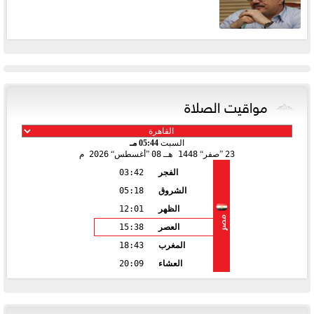
مواقيت الصلاة
السبت
05:44 مـ
23
صفر
1448 هـ
08
أغسطس
2026 م
الفجر
03:42
الشروق
05:18
الظهر
12:01
مصر
العصر
15:38
المغرب
18:43
العشاء
20:09