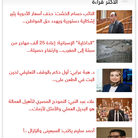
الأكثر قراءةً
النائب حسام الخشت: حذف أسعار الأدوية يثير
إشكالية دستورية ويهدد حق المواطن...
”الداخلية” الإسبانية: إعادة 25 ألف مهاجر من
سبتة إلى المغرب... وارتفاع حصيلة...
د. هبة عرابي: أول حكم بالوقف التعليقي لحين
البت في الطعن على...
علاء عبد النبي: النموذج المصري لتأهيل العمالة
هو البديل العملي والأمثل لأزمات...
أحمد سليم يكتب: السبعينى والزلزال ..!