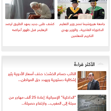
جامعة هيروشيما تمنح وزير التعليم
كشف طبي جديد يمهد الطريق لرصد
الدكتوراه الفاخرية.. والوزير يهدي
الزهايمر قبل ظهور أعراضه
التكريم للمعلمين
الأكثر قراءةً
النائب حسام الخشت: حذف أسعار الأدوية يثير
إشكالية دستورية ويهدد حق المواطن...
”الداخلية” الإسبانية: إعادة 25 ألف مهاجر من
سبتة إلى المغرب... وارتفاع حصيلة...