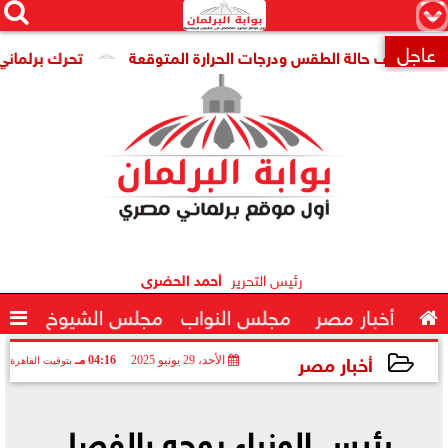




×
عاجل
د تكشف حالة الطقس ودرجات الحرارة المتوقعة
تحرك برلماني لإنه

رئيس التحرير
أحمد الحضرى

أخبار مصر
مجلس النواب
مجلس الشيوخ

أخبار مصر
الأحد، 29 يونيو 2025
04:16 مـ
بتوقيت القاهرة
2025-06-29 16:16:00
رئيس الوزراء يوجه بالفصل