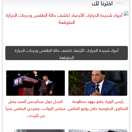
اخترنا لك
أجواء شديدة الحرارة.. الأرصاد تكشف حالة الطقس ودرجات الحرارة
المتوقعة
رئيس الوزراء يتابع جهود منظومة
الجدل حول عبدالرحمن السبد يصل
الشكاوى الحكومية خلال يوليو الماضي
مجلس النواب.. وفريدي البياضي يتبرأ
من تأييده...