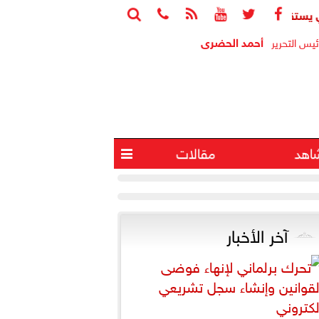






ل المدير العام لمنظمة اليونسكو
وزارة التعليم: عدد ساعات دراس
أحمد الحضرى
ئيس التحرير
اهد
مقالات

آخر الأخبار