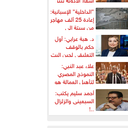
شكالية دستورية ويهدد حق
”الداخلية” الإسبانية:
لمواطن...
إعادة 25 ألف مهاجر
من سبتة إلى
لمغرب... وارتفاع حصيلة...
د. هبة عرابي: أول
حكم بالوقف
التعليقي لحين البت
ي الطعن على...
علاء عبد النبي:
النموذج المصري
لتأهيل العمالة هو
لبديل العملي والأمثل لأزمات...
أحمد سليم يكتب:
السبعينى والزلزال
..!