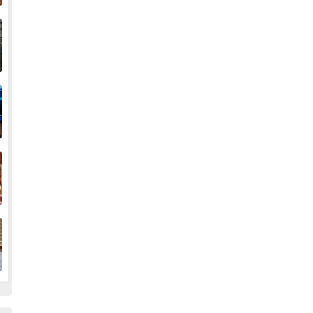
إ
ا
ا
ف
ا