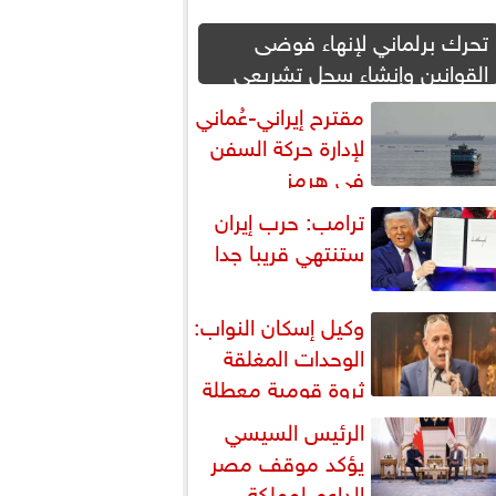
تحرك برلماني لإنهاء فوضى
القوانين وإنشاء سجل تشريعي
إلكتروني
مقترح إيراني-عُماني
لإدارة حركة السفن
في هرمز
ترامب: حرب إيران
ستنتهي قريبا جدا
وكيل إسكان النواب:
الوحدات المغلقة
ثروة قومية معطلة
استغلالها يخفف أزمة الإسكان
الرئيس السيسي
يؤكد موقف مصر
الداعم لمملكة