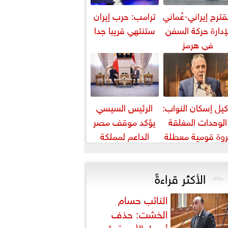
ترح إيراني-عُماني
ترامب: حرب إيران
إدارة حركة السفن
ستنتهي قريبا جدا
في هرمز
يل إسكان النواب:
الرئيس السيسي
الوحدات المغلقة
يؤكد موقف مصر
روة قومية معطلة
الداعم لمملكة
استغلالها يخفف
البحرين لحماية أمنها
أزمة الإسكان
واستقرارها
الأكثر قراءةً
النائب حسام
الخشت: حذف
أسعار الأدوية يثير