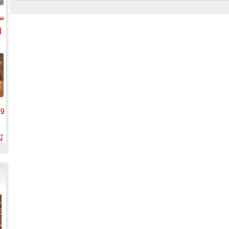
مق
ل
وك
ث
و