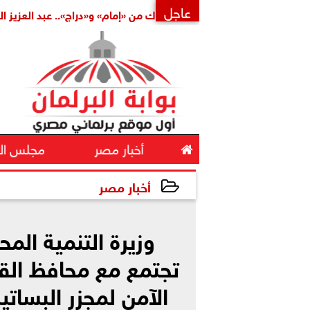
عاجل
كاملة
بتكليف مشترك من «إمام» و«دراج».. عبد العزيز الشناوي أم
×

أخبار مصر
مجلس ال
أخبار مصر
2025-10-01 11:03:52
وزيرة التنمية المحل
تجتمع مع محافظ الق