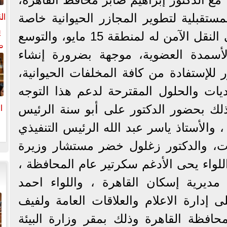
ال
مستقبلية لتطوير المجازر الحيوانية خاصة
ي
مجزر البساتين والعمل على النقل الآمن له لمنطقة 15 مايو، والتوسع
م
الأسمدة العضوية، موجهة بضرورة إنشاء
ل
ال
 للإستفادة من كافة المخلفات الحيوانية،
ات والحلول المقترحة لدعم هذا التوجه
ا
وذلك بحضور الدكتور على أبو سنة الرئيس
، والأستاذ ياسر عبد الله الرئيس التنفيذي
ا
ات، والدكتور زغلول خضر مستشار وزيرة
 اللواء يحى الأدغم سكرتير عام المحافظة ،
مديرية إسكان القاهرة ، واللواء احمد
 إدارة الاعلام والعلاقات العامة ولفيف
محافظة القاهرة وذلك بمقر وزارة البيئة