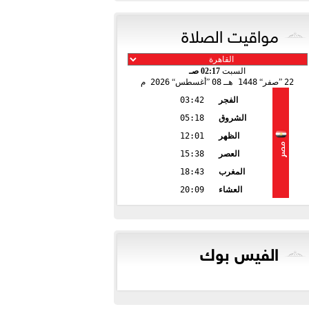
مواقيت الصلاة
السبت
02:17 صـ
22
صفر
1448 هـ
08
أغسطس
2026 م
الفجر
03:42
الشروق
05:18
الظهر
12:01
مصر
العصر
15:38
المغرب
18:43
العشاء
20:09
الفيس بوك