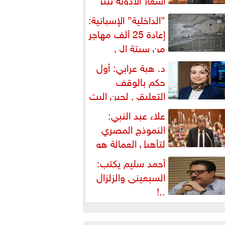
شكالية دستورية ويهدد حق
”الداخلية” الإسبانية:
لمواطن...
إعادة 25 ألف مهاجر
من سبتة إلى
لمغرب... وارتفاع حصيلة...
د. هبة عرابي: أول
حكم بالوقف
التعليقي لحين البت
ي الطعن على...
علاء عبد النبي:
النموذج المصري
لتأهيل العمالة هو
لبديل العملي والأمثل لأزمات...
أحمد سليم يكتب:
السبعينى والزلزال
..!