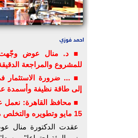
احمد فوزي
■ د. منال عوض وجّهت ب
للمشروع والمراجعة الدقيقة
■ ... ضرورة الاستثمار في
إلى طاقة نظيفة وأسمدة ع
■ محافظ القاهرة: نعمل ع
15 مايو وتطويره والتخلص من المخلفات الحيوانية بشكل بيئي آمن
عقدت الدكتورة منال عوض 
وزير البيئة اجتماعا" موسعا