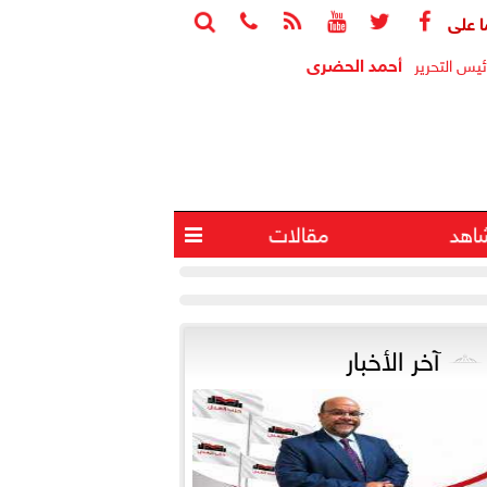






أحمد الحضرى
ئيس التحرير
اهد
مقالات

آخر الأخبار