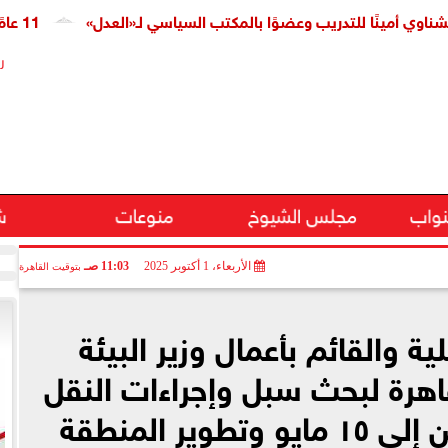
ينًا للتدريب وعضوًا بالمكتب السياسي لـ«العدل»
11 عامًا على افتتاح قناة السويس الجديدة.. النائبة مروة قنصوة: رؤية الدولة حولت الممر الملاحي إلى مركز اقتصادي عالمي
ر
نواب
مجلس الشيوخ
منوعات
ش
الأربعاء، 1 أكتوبر 2025
11:03 صـ
بتوقيت القاهرة
ية والقائم بأعمال وزير البيئة
اهرة لبحث سبل وإجراءات النقل
الآمن لمجزر البساتين إلى ١٥ مايو وتطوير المنطقة