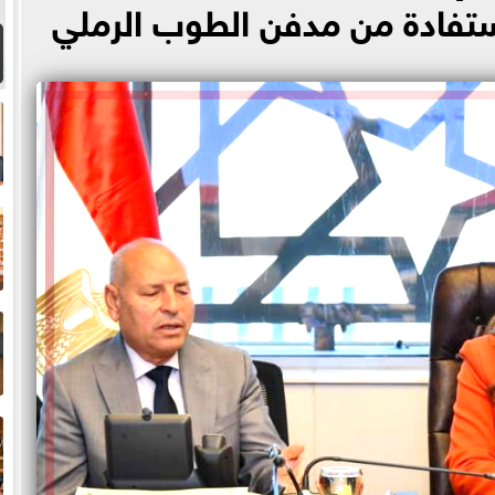
ستفادة من مدفن الطوب الرملي
ل
م
ب
و