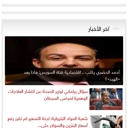
آخر الأخبار
أحمد الحضري يكتب .. اقتصادية قناة السويس: ماذا بعد
«الهبد»؟
سؤال برلماني لوزير الصحة عن انتشار العلاجات
الوهمية لمرضى السرطان
شعبة المواد البترولية: لجنة التسعير لم تقرر رفع
أسعار البنزين والسولار حتى...