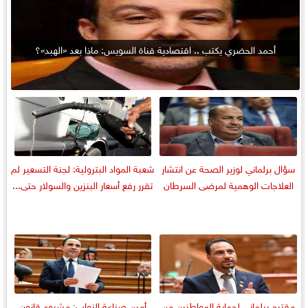
أحمد الحضري يكتب .. اقتصادية قناة السويس: ماذا بعد «الهبد»؟
سؤال برلماني لوزير الصحة عن انتشار
شعبة المواد البترولية: لجنة التسعير لم
العلاجات الوهمية لمرضى السرطان
تقرر رفع أسعار البنزين والسولار حتى...
مقترح برلماني لحماية المواطنين من
أمين صناعة النواب: مشروع قانون