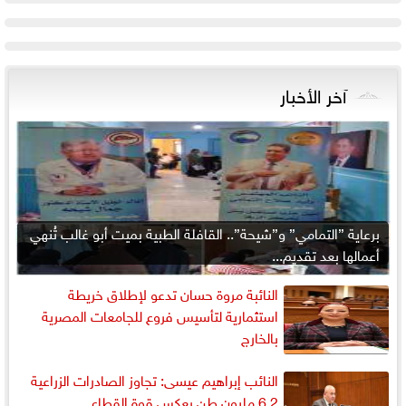
آخر الأخبار
برعاية ”التمامي” و”شيحة”.. القافلة الطبية بميت أبو غالب تُنهي
أعمالها بعد تقديم...
النائبة مروة حسان تدعو لإطلاق خريطة
استثمارية لتأسيس فروع للجامعات المصرية
بالخارج
النائب إبراهيم عيسى: تجاوز الصادرات الزراعية
6.2 مليون طن يعكس قوة القطاع...