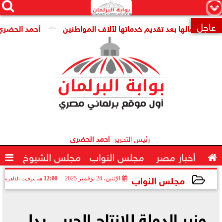




×
عاجل
أعمالها بعد تقديم خدماتها لآلاف المواطنين
أحمد الحضري يكتب .

رئيس التحرير
أحمد الحضرى

أخبار مصر
مجلس النواب
مجلس الشيوخ

مجلس النواب
الإثنين، 24 نوفمبر 2025
12:00 مـ
بتوقيت القاهرة
2025-11-24 12:00:19
وزير الدولة للإنتاج الحربي يدلي