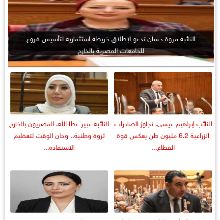
النائبة مروة حسان تدعو لإطلاق خريطة استثمارية لتأسيس فروع
للجامعات المصرية بالخارج
النائب إبراهيم عيسى: تجاوز الصادرات
النائبة عبير عطا الله: المصريون بالخارج
الزراعية 6.2 مليون طن يعكس قوة
ثروة وطنية.. وحان الوقت لتعظيم
القطاع...
الاستفادة...