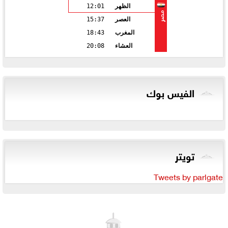
الظهر
12:01
مصر
العصر
15:37
المغرب
18:43
العشاء
20:08
الفيس بوك
تويتر
Tweets by parlgate