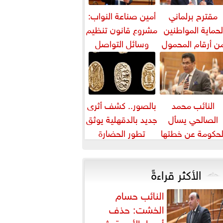
مقترح برلماني
أمين صناعة النواب:
لحماية المواطنين
مشروع قانون تنظيم
ن أرقام المحمول
وسائل التواصل
المجهولة
يواجه التزييف
العميق ويحمي...
النائب محمد
بالصور.. كشف أثرى
الصالحي يسأل
جديد بالدقهلية يوثق
لحكومة عن خطتها
تطور الحضارة
واجهة ارتفاع أسعار
المصرية عبر آلاف
اللحوم
السنين
الأكثر قراءةً
النائب حسام
الخشت: حذف
أسعار الأدوية يثير