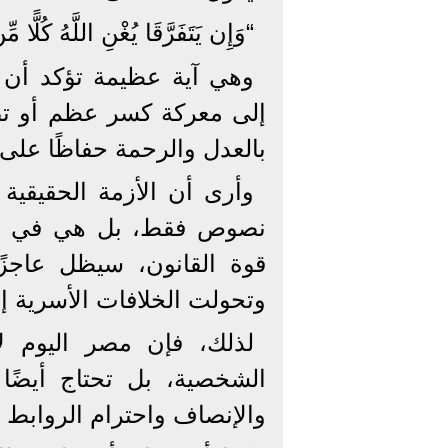
“وَإِن يَتَفَرَّقَا يُغْنِ اللَّهُ كُلًّا م
وهي آية عظيمة تؤكد أن ا
إلى معركة كسر عظم أو تصف
بالعدل والرحمة حفاظًا على ا
وأرى أن الأزمة الحقيقية
نصوص فقط، بل هي في الأ
قوة القانون، سيظل عاجزً
وتحولت الخلافات الأسرية إلى
لذلك، فإن مصر اليوم ل
الشخصية، بل تحتاج أيضًا
والإنصاف واحترام الروابط ال