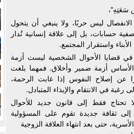
إ
ِّن سَعَتِهِ”،
ا
لانفصال ليس حربًا، ولا ينبغي أن يتحول
ية حسابات، بل إلى علاقة إنسانية تُدار
ا
لأبناء واستقرار المجتمع.
 في قضايا الأحوال الشخصية ليست أزمة
ف
ساس أزمة ضمير وأخلاق. فمهما بلغت
ا عن إصلاح النفوس إذا غابت الرحمة،
 رغبة في الانتقام والإيذاء المتبادل.
ا
ا تحتاج فقط إلى قانون جديد للأحوال
 إلى ثقافة جديدة تقوم على المسؤولية
أسرية، حتى بعد انتهاء العلاقة الزوجية