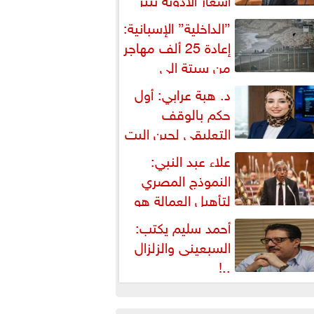
شكالية دستورية ويهدد حق
”الداخلية” الإسبانية:
لمواطن...
إعادة 25 ألف مهاجر
من سبتة إلى
لمغرب... وارتفاع حصيلة...
د. هبة عرابي: أول
حكم بالوقف
التعليقي لحين البت
ي الطعن على...
علاء عبد النبي:
النموذج المصري
لتأهيل العمالة هو
لبديل العملي والأمثل لأزمات...
أحمد سليم يكتب:
السبعينى والزلزال
..!