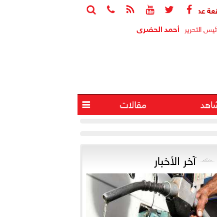






مارة.. نائب رئيس تنظيم الاتصالات لـ«بوابة البرلمان»: من يوقع عقد ال
أحمد الحضرى
ئيس التحرير
اهد
مقالات

آخر الأخبار