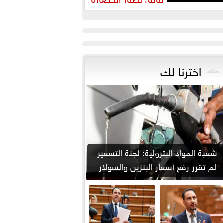
لمصرية عبر آلاف السنين
اخترنا لك
شعبة المواد البترولية: لجنة التسعير
لم تقرر رفع أسعار البنزين والسولار
حتى...