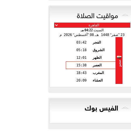
مواقيت الصلاة
السبت
04:22 مـ
23
صفر
1448 هـ
08
أغسطس
2026 م
الفجر
03:42
الشروق
05:18
الظهر
12:01
مصر
العصر
15:38
المغرب
18:43
العشاء
20:09
الفيس بوك