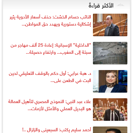
الأكثر قراءةً
النائب حسام الخشت: حذف أسعار الأدوية يثير
إشكالية دستورية ويهدد حق المواطن...
”الداخلية” الإسبانية: إعادة 25 ألف مهاجر من
سبتة إلى المغرب... وارتفاع حصيلة...
د. هبة عرابي: أول حكم بالوقف التعليقي لحين
البت في الطعن على...
علاء عبد النبي: النموذج المصري لتأهيل العمالة
هو البديل العملي والأمثل لأزمات...
أحمد سليم يكتب: السبعينى والزلزال ..!