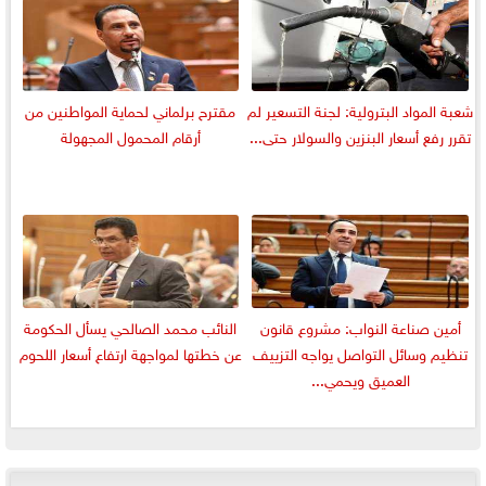
شعبة المواد البترولية: لجنة التسعير لم
مقترح برلماني لحماية المواطنين من
تقرر رفع أسعار البنزين والسولار حتى...
أرقام المحمول المجهولة
أمين صناعة النواب: مشروع قانون
النائب محمد الصالحي يسأل الحكومة
تنظيم وسائل التواصل يواجه التزييف
عن خطتها لمواجهة ارتفاع أسعار اللحوم
العميق ويحمي...