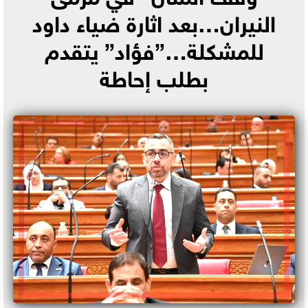
النيران…بعد اثارة ضياء داود
للمشكلة…”فؤاد” يتقدم
بطلب إحاطة