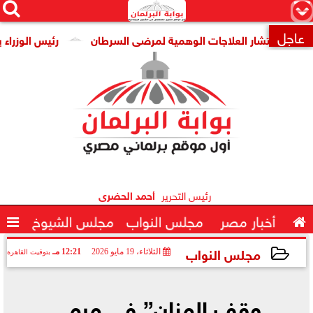




×
عاجل
 انتشار العلاجات الوهمية لمرضى السرطان
رئيس الوزراء يتابع 

رئيس التحرير
أحمد الحضرى

أخبار مصر
مجلس النواب
مجلس الشيوخ

مجلس النواب
الثلاثاء، 19 مايو 2026
12:21 مـ
بتوقيت القاهرة
2026-05-19 12:21:15
وقف المنان” في مرمى