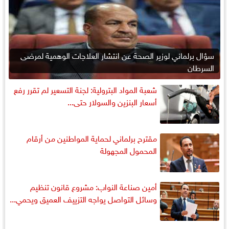
سؤال برلماني لوزير الصحة عن انتشار العلاجات الوهمية لمرضى
السرطان
شعبة المواد البترولية: لجنة التسعير لم تقرر رفع
أسعار البنزين والسولار حتى...
مقترح برلماني لحماية المواطنين من أرقام
المحمول المجهولة
أمين صناعة النواب: مشروع قانون تنظيم
وسائل التواصل يواجه التزييف العميق ويحمي...