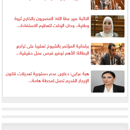
النائبة عبير عطا الله: المصريون بالخارج ثروة
وطنية.. وحان الوقت لتعظيم الاستفادة...
برلمانية المؤتمر بالشيوخ تعقيبا على تراجع
البطالة: الأهم توفير فرص عمل حقيقية...
هبة عرابي: دعاوى عدم دستورية تعديلات قانون
الإيجار القديم تصل لمحطة هامة...