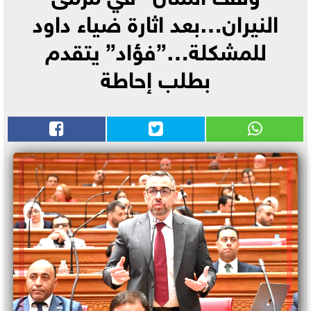
النيران…بعد اثارة ضياء داود
للمشكلة…”فؤاد” يتقدم
بطلب إحاطة