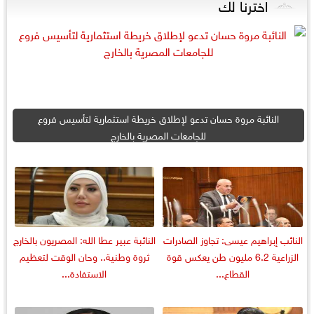
اخترنا لك
النائبة مروة حسان تدعو لإطلاق خريطة استثمارية لتأسيس فروع
للجامعات المصرية بالخارج
النائب إبراهيم عيسى: تجاوز الصادرات
النائبة عبير عطا الله: المصريون بالخارج
الزراعية 6.2 مليون طن يعكس قوة
ثروة وطنية.. وحان الوقت لتعظيم
القطاع...
الاستفادة...