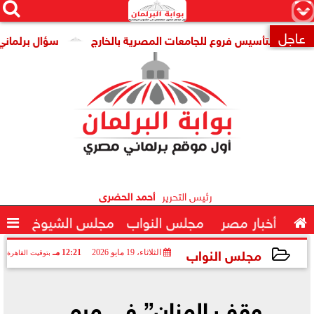




×
عاجل
ية لتأسيس فروع للجامعات المصرية بالخارج
سؤال برلماني لوزير

رئيس التحرير
أحمد الحضرى

أخبار مصر
مجلس النواب
مجلس الشيوخ

مجلس النواب
الثلاثاء، 19 مايو 2026
12:21 مـ
بتوقيت القاهرة
2026-05-19 12:21:15
وقف المنان” في مرمى