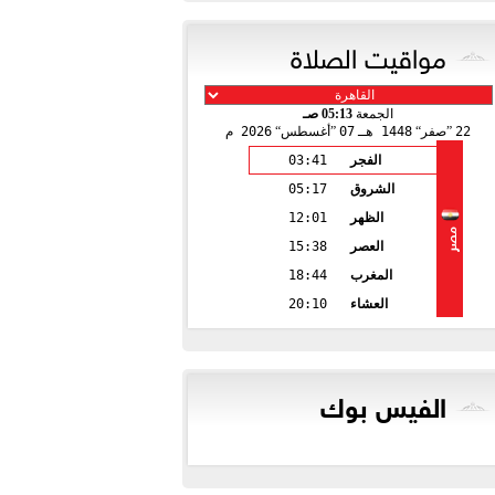
مواقيت الصلاة
الجمعة
05:13 صـ
22
صفر
1448 هـ
07
أغسطس
2026 م
الفجر
03:41
الشروق
05:17
الظهر
12:01
مصر
العصر
15:38
المغرب
18:44
العشاء
20:10
الفيس بوك