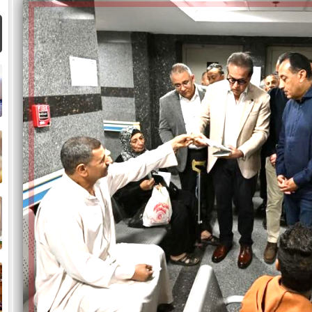
ا
م
ا