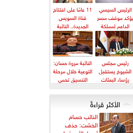
الرئيس السيسي
11 عامًا على افتتاح
ؤكد موقف مصر
قناة السويس
الداعم لمملكة
الجديدة.. النائبة
بحرين لحماية أمنها
مروة قنصوة: رؤية
واستقرارها
الدولة...
رئيس مجلس
النائبة مروة حسان:
الشيوخ يستقبل
التوعية خلال مرحلة
رؤساء البعثات
التنسيق تحمي
الدبلوماسية
الطلاب من النصب
المصرية بالخارج
الأكاديمي
الأكثر قراءةً
النائب حسام
الخشت: حذف
أسعار الأدوية يثير