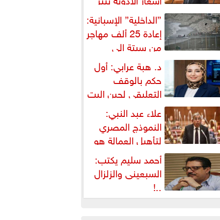
شكالية دستورية ويهدد حق
”الداخلية” الإسبانية:
لمواطن...
إعادة 25 ألف مهاجر
من سبتة إلى
لمغرب... وارتفاع حصيلة...
د. هبة عرابي: أول
حكم بالوقف
التعليقي لحين البت
ي الطعن على...
علاء عبد النبي:
النموذج المصري
لتأهيل العمالة هو
لبديل العملي والأمثل لأزمات...
أحمد سليم يكتب:
السبعينى والزلزال
..!