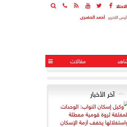






وإصابة 4 آخرين في انفجار جنوب لبنان
البيت الأبي
أحمد الحضرى
ئيس التحرير
اهد
مقالات

آخر الأخبار