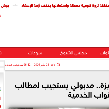
وة قومية معطلة واستغلالها يخفف أزمة الإسكان
جيش الاحتلال: مقتل جنديين 
ر
نواب
مجلس الشيوخ
منوعات
ش
الأحد، 24 مايو 2026
06:42 مـ
بتوقيت القاهرة
يزة.. مدبولي يستجيب لمطالب
نواب الخدمية