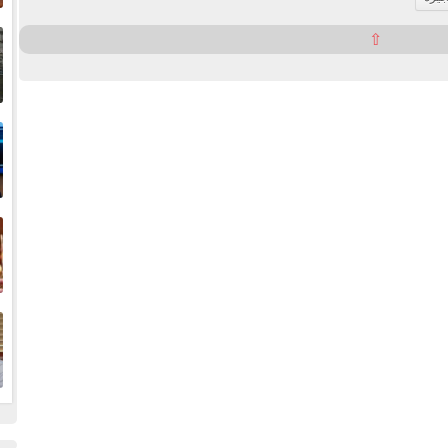
إ
⇧
ا
ا
ف
ا