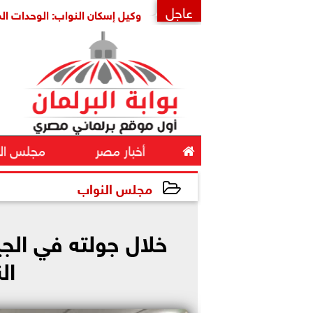
عاجل
ية أمنها واستقرارها
وكيل إسكان النواب: الوحدات المغلقة ثر
×

أخبار مصر
مجلس ال
مجلس النواب
2026-05-24 18:42:04
خلال جولته في الج
ال