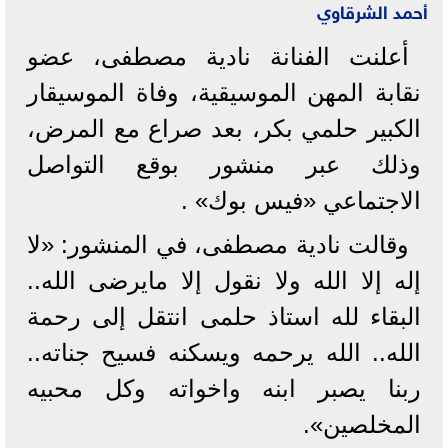
أحمد الشرقاوي
أعلنت الفنانة نادية مصطفى، عضو
نقابة المهن الموسيقية، وفاة الموسيقار
الكبير حلمي بكر، بعد صراع مع المرض،
وذلك عبر منشور بوقع التواصل
الاجتماعي «فيس بوك» .
وقالت نادية مصطفى، في المنشور: «لا
إله إلا الله ولا نقول إلا مايرضى الله..
البقاء لله استاذ حلمى انتقل إلى رحمة
الله.. الله يرحمه ويسكنه فسيح جناته..
ربنا يصبر ابنه واخواته وكل محبيه
المخلصين».