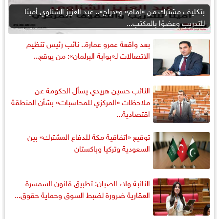
بتكليف مشترك من «إمام» و«دراج».. عبد العزيز الشناوي أمينًا
للتدريب وعضوًا بالمكتب...
بعد واقعة عمرو عمارة.. نائب رئيس تنظيم
الاتصالات لـ«بوابة البرلمان»: من يوقع...
النائب حسين هريدي يسأل الحكومة عن
ملاحظات «المركزي للمحاسبات» بشأن المنطقة
اقتصادية...
توقيع «اتفاقية مكة للدفاع المشترك» بين
السعودية وتركيا وباكستان
النائبة ولاء الصبان: تطبيق قانون السمسرة
العقارية ضرورة لضبط السوق وحماية حقوق...