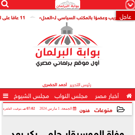




×
عاجل
 للتدريب وعضوًا بالمكتب السياسي لـ«العدل»
11 عامًا على افتتاح قناة السويس الجديدة.. النائبة مروة قنصوة: رؤية الدولة حولت الممر الملاحي إلى مركز اقتصادي عالمي

رئيس التحرير
أحمد الحضرى

أخبار مصر
مجلس النواب
مجلس الشيوخ

منوعات
فنون
الجمعة، 1 مارس 2024
07:02 مـ
بتوقيت القاهرة
2024-03-01 19:02:41
وفاة الموسيقار حلمي بكر بعد