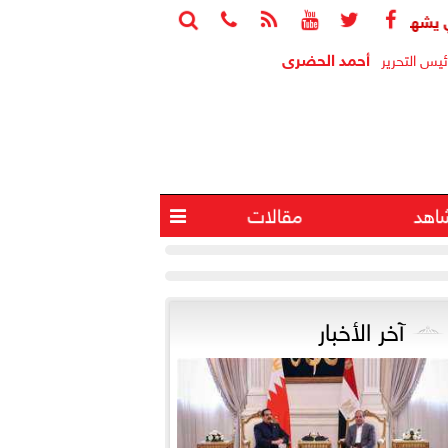






قيع اتفاقية تأسيس شركة ”مواصلات مدن مصر” لتشغيل النقل الذكي ب
أحمد الحضرى
ئيس التحرير
اهد
مقالات

آخر الأخبار