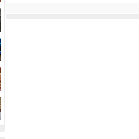
إ
ا
ا
ف
ا