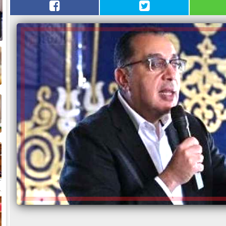
م
ا
ا