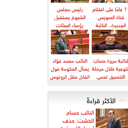
11 عامًا على افتتاح
رئيس مجلس
قناة السويس
الشيوخ يستقبل
الجديدة.. النائبة
رؤساء البعثات
روة قنصوة: رؤية
الدبلوماسية
الدولة...
المصرية بالخارج
لنائبة مروة حسان:
النائب محمد فؤاد
لتوعية خلال مرحلة
يسأل الحكومة حول
التنسيق تحمي
اتفاق حقل كرونوس
لطلاب من النصب
الأكاديمي
الأكثر قراءةً
النائب حسام
الخشت: حذف
أسعار الأدوية يثير