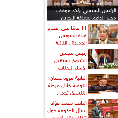
الرئيس السيسي يؤكد موقف
مصر الداعم لمملكة البحرين
لحماية أمنها واستقرارها
11 عامًا على افتتاح
قناة السويس
الجديدة.. النائبة
روة قنصوة: رؤية الدولة...
رئيس مجلس
الشيوخ يستقبل
رؤساء البعثات
لدبلوماسية المصرية بالخارج
النائبة مروة حسان:
التوعية خلال مرحلة
التنسيق تحمي
لطلاب من النصب الأكاديمي
النائب محمد فؤاد
يسأل الحكومة حول
اتفاق حقل كرونوس