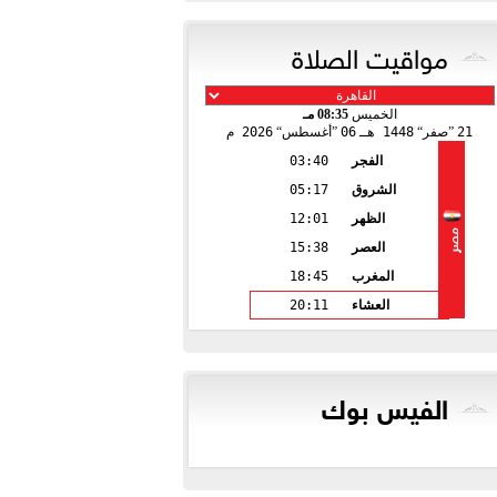
مواقيت الصلاة
الخميس
08:35 مـ
21
صفر
1448 هـ
06
أغسطس
2026 م
الفجر
03:40
الشروق
05:17
الظهر
12:01
مصر
العصر
15:38
المغرب
18:45
العشاء
20:11
الفيس بوك