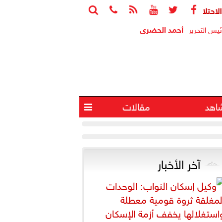






 وإصابة 4 آخرين في انفجار جنوب لبنان
البيت الأب
أحمد الحضرى
ئيس التحرير
اهد
مقالات

آخر الأخبار