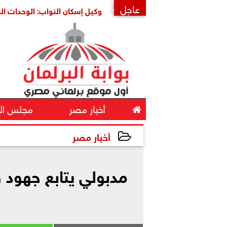
عاجل
اية أمنها واستقرارها
وكيل إسكان النواب: الوحدات المغلقة ثر
×

أخبار مصر
مجلس ال
أخبار مصر
2024-03-28 20:36:55
مدبولي يتابع جهود 