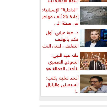
شكالية دستورية ويهدد حق
”الداخلية” الإسبانية:
لمواطن...
إعادة 25 ألف مهاجر
من سبتة إلى
لمغرب... وارتفاع حصيلة...
د. هبة عرابي: أول
حكم بالوقف
التعليقي لحين البت
ي الطعن على...
علاء عبد النبي:
النموذج المصري
لتأهيل العمالة هو
لبديل العملي والأمثل لأزمات...
أحمد سليم يكتب:
السبعينى والزلزال
..!