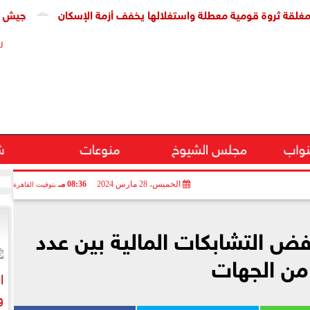
وة قومية معطلة واستغلالها يخفف أزمة الإسكان
جيش الاحتلال: مقتل جنديين
ر
نواب
مجلس الشيوخ
منوعات
ش
الخميس، 28 مارس 2024
08:36 مـ
بتوقيت القاهرة
فض التشابكات المالية بين عدد
من الجهات