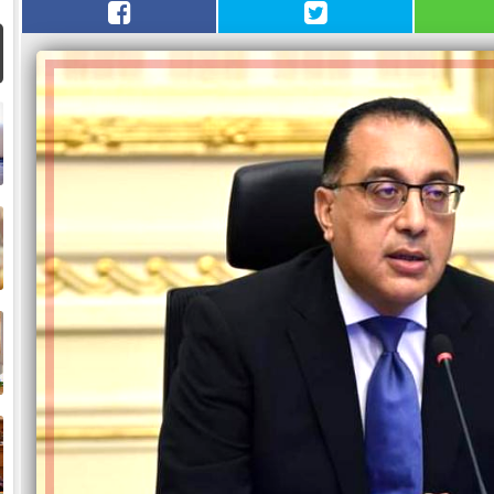
ا
م
ا