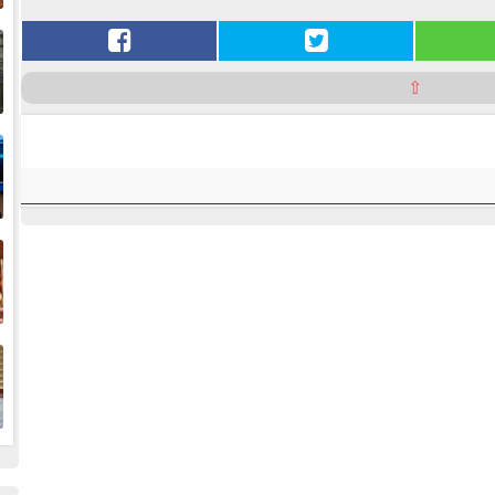
إ
ا
⇧
ا
ف
ا