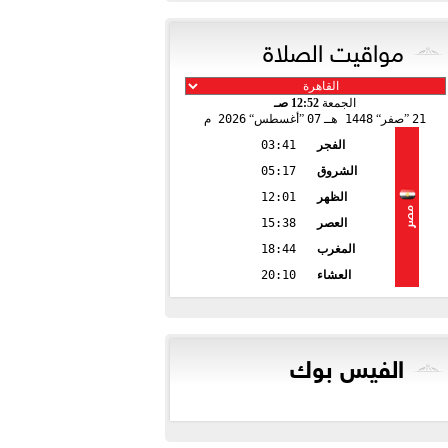
مواقيت الصلاة
الجمعة
12:52 صـ
21
صفر
1448 هـ
07
أغسطس
2026 م
الفجر
03:41
الشروق
05:17
الظهر
12:01
مصر
العصر
15:38
المغرب
18:44
العشاء
20:10
الفيس بوك