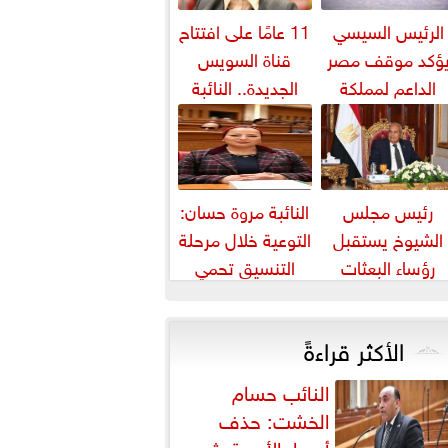
الرئيس السيسي
11 عامًا على افتتاح
ؤكد موقف مصر
قناة السويس
الداعم لمملكة
الجديدة.. النائبة
بحرين لحماية أمنها
مروة قنصوة: رؤية
واستقرارها
الدولة...
رئيس مجلس
النائبة مروة حسان:
الشيوخ يستقبل
التوعية خلال مرحلة
رؤساء البعثات
التنسيق تحمي
الدبلوماسية
الطلاب من النصب
المصرية بالخارج
الأكاديمي
الأكثر قراءةً
النائب حسام
الخشت: حذف
أسعار الأدوية يثير