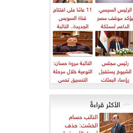
الرئيس السيسي
11 عامًا على افتتاح
ؤكد موقف مصر
قناة السويس
الداعم لمملكة
الجديدة.. النائبة
بحرين لحماية أمنها
مروة قنصوة: رؤية
واستقرارها
الدولة...
رئيس مجلس
النائبة مروة حسان:
الشيوخ يستقبل
التوعية خلال مرحلة
رؤساء البعثات
التنسيق تحمي
الدبلوماسية
الطلاب من النصب
المصرية بالخارج
الأكاديمي
الأكثر قراءةً
النائب حسام
الخشت: حذف
أسعار الأدوية يثير