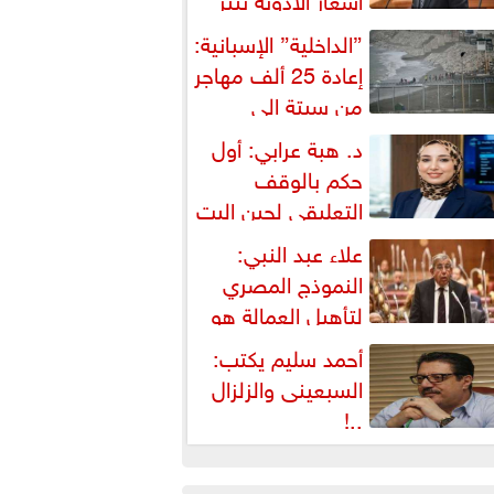
شكالية دستورية ويهدد حق
”الداخلية” الإسبانية:
لمواطن...
إعادة 25 ألف مهاجر
من سبتة إلى
لمغرب... وارتفاع حصيلة...
د. هبة عرابي: أول
حكم بالوقف
التعليقي لحين البت
ي الطعن على...
علاء عبد النبي:
النموذج المصري
لتأهيل العمالة هو
لبديل العملي والأمثل لأزمات...
أحمد سليم يكتب:
السبعينى والزلزال
..!