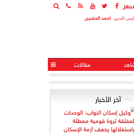






إصابة 4 آخرين في انفجار جنوب لبنان
البيت الأبي
أحمد الحضرى
ئيس التحرير
اهد
مقالات

آخر الأخبار