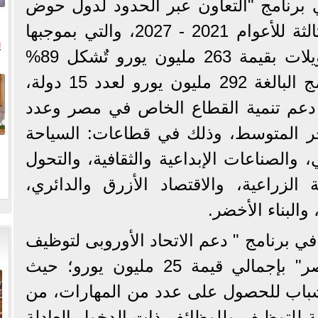
في برنامج "التعاون عبر الحدود لدول حوض
البحر المتوسط المرحلة الثالثة للأعوام 2021 - 2027، والتي بموجبها
ي
سيتيح الاتحاد الأوروبي تمويلات بقيمة 263 مليون يورو تٌشكل 89%
ال
من إجمالي تمويلات البرنامج البالغة 292 مليون يورو لعدد 15 دولة،
دعم تنمية القطاع الخاص في مصر وعدد
 المتوسط، وذلك في قطاعات: السياحة
، والصناعات الإبداعية والثقافية، والتحول
 الزراعية، والاقتصاد الأزرق والدائري،
والبناء الأخضر.
ية في برنامج " دعم الاتحاد الأوروبى لتوظيف
الشباب والمهارات فى مصر" بإجمالي قيمة 25 مليون يورو؛ حيث
شباب للحصول على عدد من المهارات، من
هنية للتوظيف وللوظائف ذات الدخول العادلة