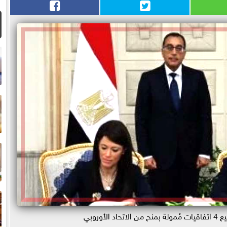
ا
م
ا
لأوروبي