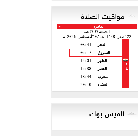
مواقيت الصلاة
الجمعة
07:37 صـ
22
صفر
1448 هـ
07
أغسطس
2026 م
الفجر
03:41
الشروق
05:17
الظهر
12:01
مصر
العصر
15:38
المغرب
18:44
العشاء
20:10
الفيس بوك