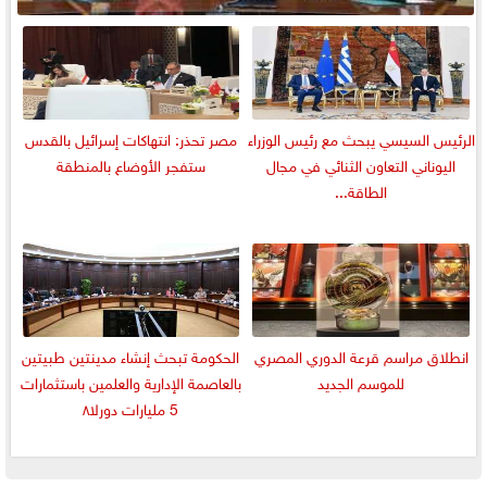
الرئيس السيسي يبحث مع رئيس الوزراء
مصر تحذر: انتهاكات إسرائيل بالقدس
اليوناني التعاون الثنائي في مجال
ستفجر الأوضاع بالمنطقة
الطاقة...
انطلاق مراسم قرعة الدوري المصري
الحكومة تبحث إنشاء مدينتين طبيتين
للموسم الجديد
بالعاصمة الإدارية والعلمين باستثمارات
5 مليارات دورلا٨