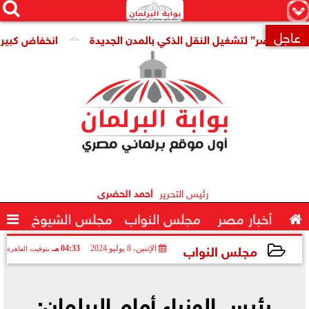




×
عاجل
مصر” لتشغيل النقل الذكي بالمدن الجديدة
انخفاض كبير فى سعر

رئيس التحرير
أحمد الحضرى

أخبار مصر
مجلس النواب
مجلس الشيوخ

مجلس النواب
الإثنين، 8 يوليو 2024
04:33 مـ
بتوقيت القاهرة
2024-07-08 16:33:11
رئيس الوزراء أمام البرلمان: