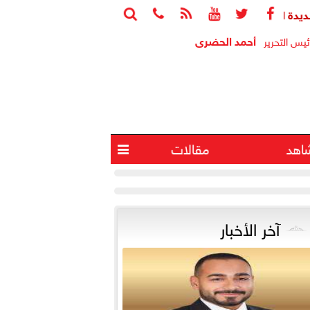






.. الأرصاد تكشف حالة الطقس ودرجات الحرارة المتوقعة
بالصور..
أحمد الحضرى
ئيس التحرير
اهد
مقالات

آخر الأخبار