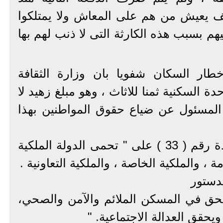
ن ، فكيف يعيش من هم على المعاش ولا يمتلكوا
م بسبب هذه الكارثة التى لا ذنب لهم بها
طار السكان شفويا بان وزارة الثقافة
يه للوحدة السكنية ثمنا للاثاث ، وهو مبلغ زهيد لا
المسئول عن ضياع حقوق المواطنين بهذا
و قد نص الدستور فى المادة رقم ( 33 ) على " تحمى الدولة الملكية
امة ، والملكية الخاصة ، والملكية التعاونية .
الحق في المسكن الملائم والآمن والصحي،
ويحقق العدالة الاجتماعية. "