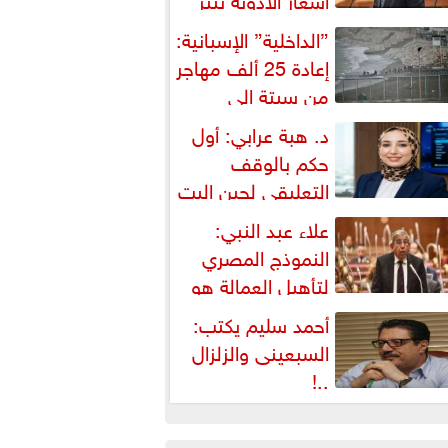
شكالية دستورية ويهدد حق
”الداخلية” الإسبانية:
لمواطن...
إعادة 25 ألف مهاجر
من سبتة إلى
لمغرب... وارتفاع حصيلة...
د. هبة عرابي: أول
حكم بالوقف
التعليقي لحين البت
ي الطعن على...
علاء عبد النبي:
النموذج المصري
لتأهيل العمالة هو
لبديل العملي والأمثل لأزمات...
أحمد سليم يكتب:
السبعينى والزلزال
..!