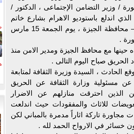
تورة / وزير التضامن الإجتماعى ، الدكتور /
م
الذي اندلع باستوديو الاهرام بشارع خاتم
م
المرسلين – حى العمرانية – محافظة الجيزة ، يوم الجمعة 15 مارس
وم
 حينها مع محافظ الجيزة ومدير الامن منذ
الحريق صباح اليوم التالى .
ح
ع الحادث ، السيدة وزيرة الثقافة لمتابعة
عن مسئولية وزارة الثقافة عن الحريق
و
ن الذين احترقت منازلهم عن الاضرار
ويضات للاثاث والمفقودات حيث اندلعت
ي اكثر من 7 عقارات مجاورة تاركة اثاراً مدمرة بالمباني لكن
ن خسائر في الارواح الحمد لله .