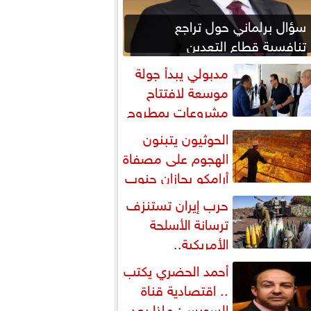
سؤال برلماني حول تراجع
تنافسية قطاع التعدين
مدبولي يبدأ جولة
موسعة لافتتاح
مشروعات بمطروح
متابعة مشروع علم الروم
الحوثيون يتبنون
الهجوم على مصفاة
أرامكو بجازان جنوب
لسعودية
حرب إيران تستنزف
ترسانة الأسلحة
الأمريكية..
واشنطن تسحب ذخائر من آسيا
أحمد الحضري يكتب
أوروبا
.. اقتصادية قناة
السويس: ماذا بعد