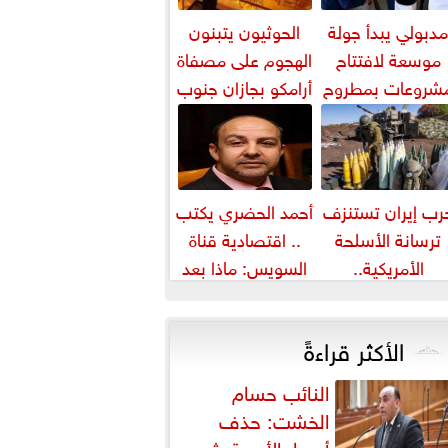
دبولي يبدأ جولة
الحوثيون يتبنون
موسعة لافتتاح
الهجوم على مصفاة
شروعات بمطروح
أرامكو بجازان جنوب
تابعة مشروع علم
السعودية
الروم
رب إيران تستنزف
أحمد الحضري يكتب
ترسانة الأسلحة
.. اقتصادية قناة
الأمريكية..
السويس: ماذا بعد
واشنطن تسحب
«الهبد»؟
ذخائر من آسيا
الأكثر قراءةً
وأوروبا
النائب حسام
الخشت: حذف
أسعار الأدوية يثير