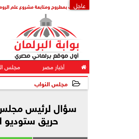
عاجل
سعة لافتتاح مشروعات بمطروح ومتابعة مشروع علم الروم
سؤال 
×

أخبار مصر
مجلس ال
مجلس النواب
2024-08-22 12:45:08
حريق ستوديو ال