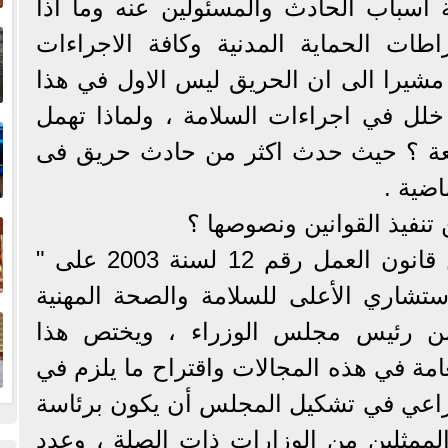
اسباب الحادث والمسئولين عنه وما اذا
إ
طات الحماية المدنية وكافة الاجراءات
ا
، مشيرا الى ان الحريق ليس الاول في هذا
خلل في اجراءات السلامة ، ولماذا تهمل
ا
ابعة ؟ حيث حدث اكثر من حادث حريق فى
اضية .
ف
ين تنفيذ القوانين ونصوصها ؟
حيث نصت المادة 230 من قانون العمل رقم 12 لسنة 2003 على "
تشاري الأعلى للسلامة والصحة المهنية
ا
 من رئيس مجلس الوزراء ، ويختص هذا
مة في هذه المجالات واقتراح ما يلزم في
راعي في تشكيل المجلس أن يكون برئاسة
لممثلين من الوزارات ذات الصلة ، وعدد