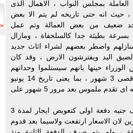
العاملة بمجلس النواب ، الاهمال الذى
 ، حيث انه حتى تاريخه لم يتم الا بعض
te
واجد ضعيف من بعض العمالة وتم عمل
 بسرعة بطيئة جدا كالسلحفاة ، ومازال
نازلهم واضطر بعضهم لشراء اثاث جديد
لضيق اليد ويفترشون الارض ، وقد كان
لوزراء حينها بانهم سيستلموا وحداتهم
السكنية والتعويضات بحد اقصى 3 شهور ، بما يعنى تاريخ 14 يونيو
2024 ، وهو ما لم يحدث منه اى تقدم ملموس بعد مرور 5 شهور على
وقد تم صرف مبلغ 15 الف جنيه دفعة اولى كتعويض ايجار لمدة 3
ين لان الاسعار ارتفعت ولاسيما بعد قدوم
قة ، ولم يتم صرف الدفعة الثانية منذ