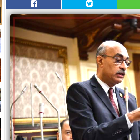
و
ا
و
و