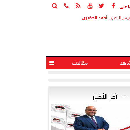






أحمد الحضرى
ئيس التحرير
اهد
مقالات

آخر الأخبار