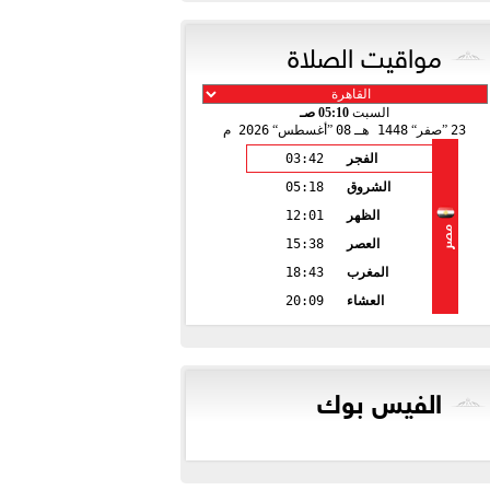
مواقيت الصلاة
السبت
05:10 صـ
23
صفر
1448 هـ
08
أغسطس
2026 م
الفجر
03:42
الشروق
05:18
الظهر
12:01
مصر
العصر
15:38
المغرب
18:43
العشاء
20:09
الفيس بوك