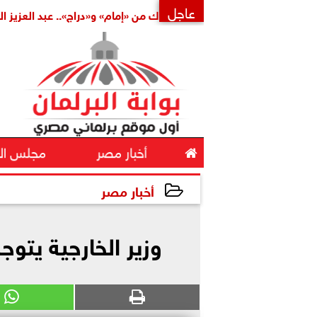
عاجل
ملة
بتكليف مشترك من «إمام» و«دراج».. عبد العزيز الشناوي أمين
×

أخبار مصر
مجلس ال
أخبار مصر
2024-09-19 13:42:56
وزير الخارجية يتوج