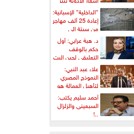
شكالية دستورية ويهدد حق
”الداخلية” الإسبانية:
لمواطن...
إعادة 25 ألف مهاجر
من سبتة إلى
لمغرب... وارتفاع حصيلة...
د. هبة عرابي: أول
حكم بالوقف
التعليقي لحين البت
ي الطعن على...
علاء عبد النبي:
النموذج المصري
لتأهيل العمالة هو
لبديل العملي والأمثل لأزمات...
أحمد سليم يكتب:
السبعينى والزلزال
..!