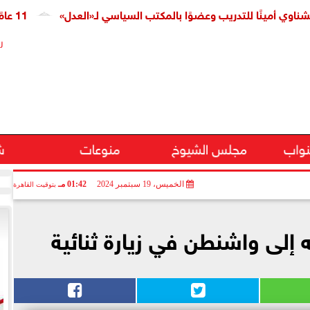
ًا للتدريب وعضوًا بالمكتب السياسي لـ«العدل»
11 عامًا على افتتاح قناة السويس الجديدة.. النائبة مروة قنصوة: رؤية الدولة حولت الممر الملاحي إلى مركز اقتصادي عالمي
ر
نواب
مجلس الشيوخ
منوعات
ش
الخميس، 19 سبتمبر 2024
01:42 مـ
بتوقيت القاهرة
ه إلى واشنطن في زيارة ثنائية