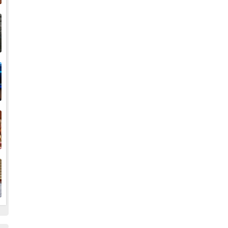
إ
ا
ا
ف
ا