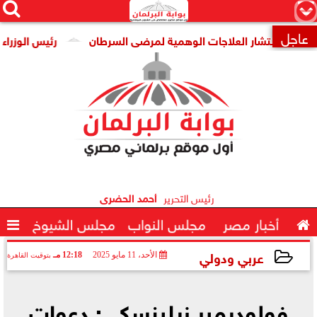




×
عاجل
عن انتشار العلاجات الوهمية لمرضى السرطان
رئيس الوزراء يتاب

رئيس التحرير
أحمد الحضرى

أخبار مصر
مجلس النواب
مجلس الشيوخ

عربي ودولي
الأحد، 11 مايو 2025
12:18 مـ
بتوقيت القاهرة
2025-05-11 12:18:19
فولوديمير زيلينسكي: دعوات