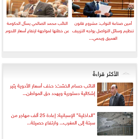
أمين صناعة النواب: مشروع قانون
النائب محمد الصالحي يسأل الحكومة
تنظيم وسائل التواصل يواجه التزييف
عن خطتها لمواجهة ارتفاع أسعار اللحوم
العميق ويحمي...
الأكثر قراءةً
النائب حسام الخشت: حذف أسعار الأدوية يثير
إشكالية دستورية ويهدد حق المواطن...
”الداخلية” الإسبانية: إعادة 25 ألف مهاجر من
سبتة إلى المغرب... وارتفاع حصيلة...