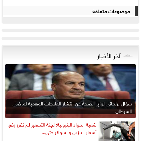
موضوعات متعلقة
آخر الأخبار
سؤال برلماني لوزير الصحة عن انتشار العلاجات الوهمية لمرضى
السرطان
شعبة المواد البترولية: لجنة التسعير لم تقرر رفع
أسعار البنزين والسولار حتى...