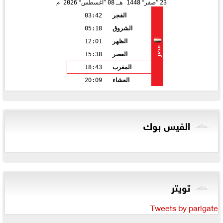
23
صفر
1448 هـ
08
أغسطس
2026 م
الفجر
03:42
الشروق
05:18
الظهر
12:01
مصر
العصر
15:38
المغرب
18:43
العشاء
20:09
الفيس بوك
تويتر
Tweets by parlgate