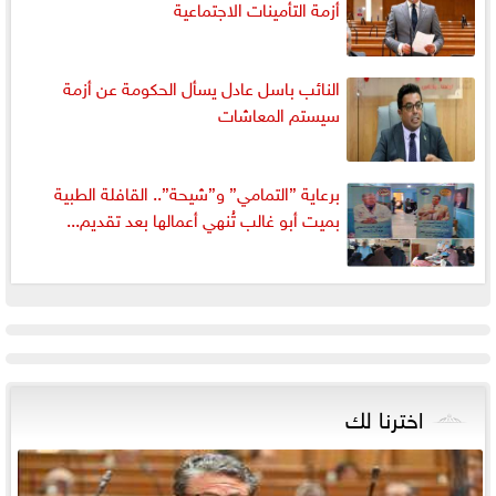
أزمة التأمينات الاجتماعية
النائب باسل عادل يسأل الحكومة عن أزمة
سيستم المعاشات
برعاية ”التمامي” و”شيحة”.. القافلة الطبية
بميت أبو غالب تُنهي أعمالها بعد تقديم...
اخترنا لك