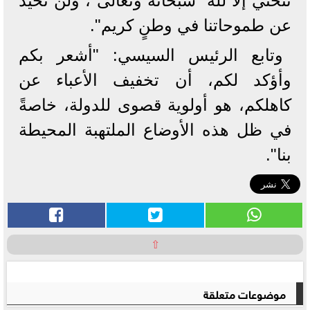
ننحني إلا لله "سبحانه وتعالى"، ولن نحيد
عن طموحاتنا في وطنٍ كريم".
وتابع الرئيس السيسي: "أشعر بكم
وأؤكد لكم، أن تخفيف الأعباء عن
كاهلكم، هو أولوية قصوى للدولة، خاصةً
في ظل هذه الأوضاع الملتهبة المحيطة
بنا".
⇧
موضوعات متعلقة