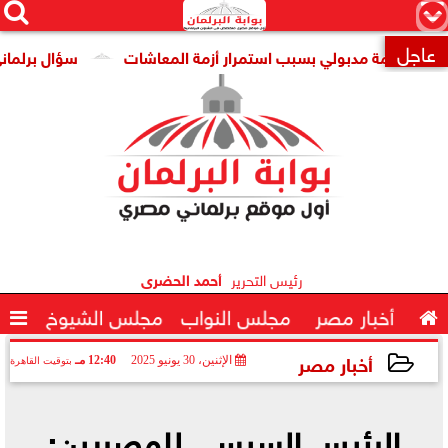




×
عاجل
كومة مدبولي بسبب استمرار أزمة المعاشات
سؤال برلماني حول 

رئيس التحرير
أحمد الحضرى

أخبار مصر
مجلس النواب
مجلس الشيوخ

أخبار مصر
الإثنين، 30 يونيو 2025
12:40 مـ
بتوقيت القاهرة
2025-06-30 12:40:29
الرئيس السيسي للمصريين: