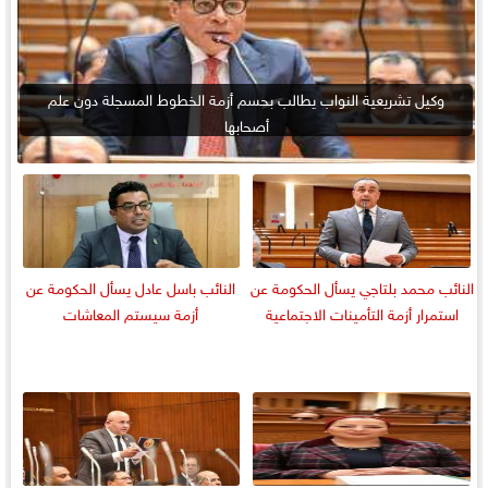
وكيل تشريعية النواب يطالب بحسم أزمة الخطوط المسجلة دون علم
أصحابها
النائب محمد بلتاجي يسأل الحكومة عن
النائب باسل عادل يسأل الحكومة عن
استمرار أزمة التأمينات الاجتماعية
أزمة سيستم المعاشات