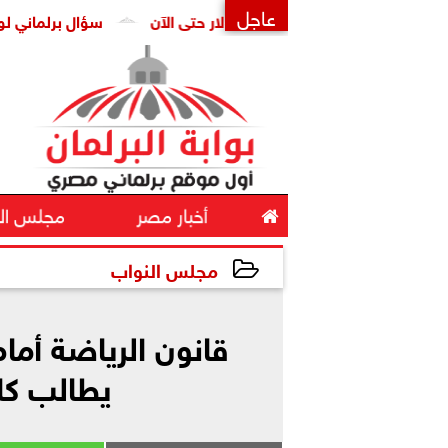
عاجل
 رفع أسعار البنزين والسولار حتى الآن
سؤال برلماني لوزير الصحة
×

أخبار مصر
مجلس ال
مجلس النواب
2025-07-07 14:47:42
قانون الرياضة أمام
يطالب كا