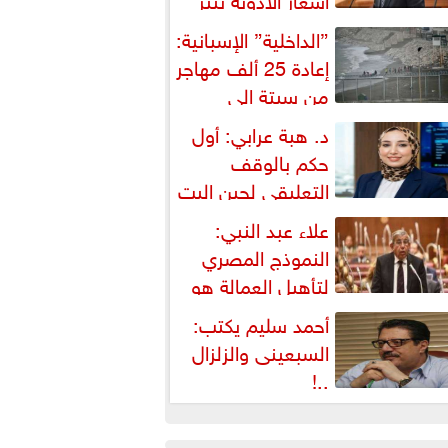
شكالية دستورية ويهدد حق
”الداخلية” الإسبانية:
لمواطن...
إعادة 25 ألف مهاجر
من سبتة إلى
لمغرب... وارتفاع حصيلة...
د. هبة عرابي: أول
حكم بالوقف
التعليقي لحين البت
ي الطعن على...
علاء عبد النبي:
النموذج المصري
لتأهيل العمالة هو
لبديل العملي والأمثل لأزمات...
أحمد سليم يكتب:
السبعينى والزلزال
..!