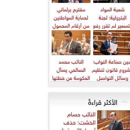
شعبة المواد
مقترح برلماني
البترولية: لجنة
لحماية المواطنين
تسعير لم تقرر رفع
من أرقام المحمول
أسعار البنزين
المجهولة
والسولار حتى...
ين صناعة النواب:
النائب محمد
روع قانون تنظيم
الصالحي يسأل
وسائل التواصل
الحكومة عن خطتها
يواجه التزييف
لمواجهة ارتفاع أسعار
العميق ويحمي...
اللحوم
الأكثر قراءةً
النائب حسام
الخشت: حذف
أسعار الأدوية يثير