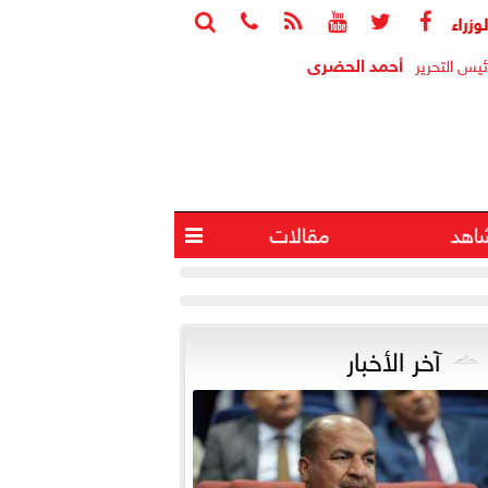






بع جهود منظومة الشكاوى الحكومية خلال يوليو الماضي
أجواء شد
أحمد الحضرى
ئيس التحرير
اهد
مقالات

آخر الأخبار