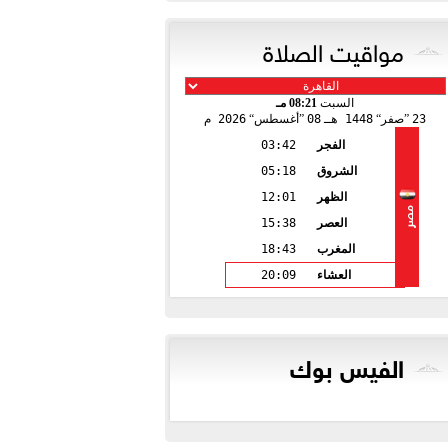
مواقيت الصلاة
السبت
08:21 مـ
23
صفر
1448 هـ
08
أغسطس
2026 م
الفجر
03:42
الشروق
05:18
الظهر
12:01
مصر
العصر
15:38
المغرب
18:43
العشاء
20:09
الفيس بوك