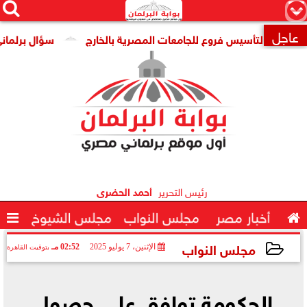




×
عاجل
رية لتأسيس فروع للجامعات المصرية بالخارج
سؤال برلماني لوزي

رئيس التحرير
أحمد الحضرى

أخبار مصر
مجلس النواب
مجلس الشيوخ

مجلس النواب
الإثنين، 7 يوليو 2025
02:52 مـ
بتوقيت القاهرة
2025-07-07 14:52:43
الحكومة توافق على حصول