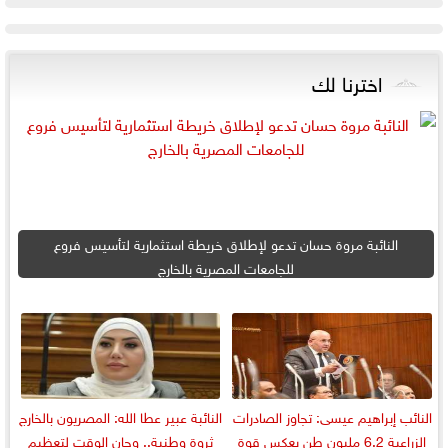
اخترنا لك
النائبة مروة حسان تدعو لإطلاق خريطة استثمارية لتأسيس فروع
للجامعات المصرية بالخارج
النائب إبراهيم عيسى: تجاوز الصادرات
النائبة عبير عطا الله: المصريون بالخارج
الزراعية 6.2 مليون طن يعكس قوة
ثروة وطنية.. وحان الوقت لتعظيم