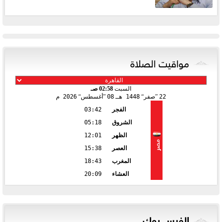
مواقيت الصلاة
السبت
02:58 صـ
22
صفر
1448 هـ
08
أغسطس
2026 م
الفجر
03:42
الشروق
05:18
الظهر
12:01
مصر
العصر
15:38
المغرب
18:43
العشاء
20:09
الفيس بوك