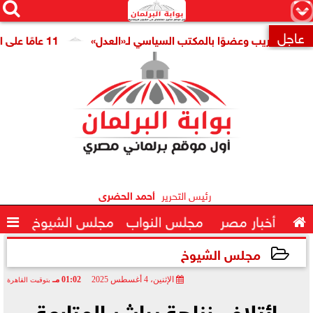




×
عاجل
ا للتدريب وعضوًا بالمكتب السياسي لـ«العدل»
11 عامًا على افتتاح قناة السويس الجديدة.. النائبة مروة قنصوة: رؤية الدولة حولت الممر الملاحي إلى مركز اقتصادي عالمي

رئيس التحرير
أحمد الحضرى

أخبار مصر
مجلس النواب
مجلس الشيوخ

مجلس الشيوخ
الإثنين، 4 أغسطس 2025
01:02 مـ
بتوقيت القاهرة
2025-08-04 13:02:31
ائتلاف نزاهة يباشر المتابعة