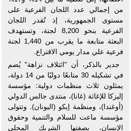
من إجمالي عدد اللجان الفرعية على
مستوى الجمهورية، إذ تُقدر اللجان
الفرعية بنحو 8,200 لجنة، وتستهدف
البعثة متابعة ما يقرب من 1,440 لجنة
فرعية علي مدار يومي الاقتراع.
جدير بالذكر، أن "ائتلاف نزاهة" يُضم
في تشكيله 30 متابعًا دوليًا من 14 دولة،
يمثلون ثلاث منظمات دولية: مؤسسة
إليزكا للإغاثة (غانا)، منتدى جالس الدولي
(أوغندا)، ومنظمة إيكو (اليونان). وتتولى
مؤسسة ماعت للسلام والتنمية وحقوق
الإنسان، بصفتها الشريك المحلي