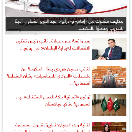
بتكليف مشترك من «إمام» و«دراج».. عبد العزيز الشناوي أمينًا
للتدريب وعضوًا بالمكتب...
بعد واقعة عمرو عمارة.. نائب رئيس تنظيم
الاتصالات لـ«بوابة البرلمان»: من يوقع...
النائب حسين هريدي يسأل الحكومة عن
ملاحظات «المركزي للمحاسبات» بشأن المنطقة
اقتصادية...
توقيع «اتفاقية مكة للدفاع المشترك» بين
السعودية وتركيا وباكستان
النائبة ولاء الصبان: تطبيق قانون السمسرة
العقارية ضرورة لضبط السوق وحماية حقوق...