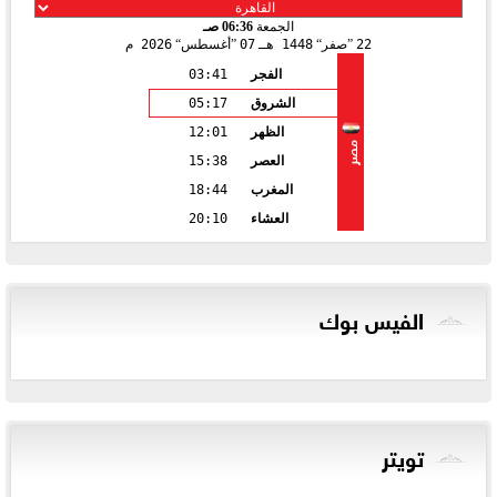
الجمعة
06:36 صـ
22
صفر
1448 هـ
07
أغسطس
2026 م
الفجر
03:41
الشروق
05:17
الظهر
12:01
مصر
العصر
15:38
المغرب
18:44
العشاء
20:10
الفيس بوك
تويتر