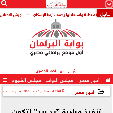




×
عاجل
قومية معطلة واستغلالها يخفف أزمة الإسكان
جيش الاحتلال: مقتل جنديين وإصاب

رئيس التحرير
أحمد الحضرى

أخبار مصر
مجلس النواب
مجلس الشيوخ

أخبار مصر
الثلاثاء، 9 سبتمبر 2025
12:58 مـ
بتوقيت القاهرة
2025-09-09 12:58:41
تنفيذ مبادرة ”يد بيد” لتكون