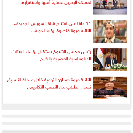
لمملكة البحرين لحماية أمنها واستقرارها
11 عامًا على افتتاح قناة السويس الجديدة..
النائبة مروة قنصوة: رؤية الدولة...
رئيس مجلس الشيوخ يستقبل رؤساء البعثات
الدبلوماسية المصرية بالخارج
النائبة مروة حسان: التوعية خلال مرحلة التنسيق
تحمي الطلاب من النصب الأكاديمي