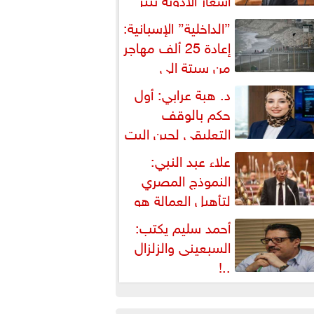
شكالية دستورية ويهدد حق
”الداخلية” الإسبانية:
لمواطن...
إعادة 25 ألف مهاجر
من سبتة إلى
لمغرب... وارتفاع حصيلة...
د. هبة عرابي: أول
حكم بالوقف
التعليقي لحين البت
ي الطعن على...
علاء عبد النبي:
النموذج المصري
لتأهيل العمالة هو
لبديل العملي والأمثل لأزمات...
أحمد سليم يكتب:
السبعينى والزلزال
..!