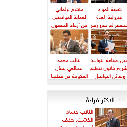
شعبة المواد
مقترح برلماني
البترولية: لجنة
لحماية المواطنين
تسعير لم تقرر رفع
من أرقام المحمول
أسعار البنزين
المجهولة
والسولار حتى...
ين صناعة النواب:
النائب محمد
روع قانون تنظيم
الصالحي يسأل
وسائل التواصل
الحكومة عن خطتها
يواجه التزييف
لمواجهة ارتفاع أسعار
العميق ويحمي...
اللحوم
الأكثر قراءةً
النائب حسام
الخشت: حذف
أسعار الأدوية يثير