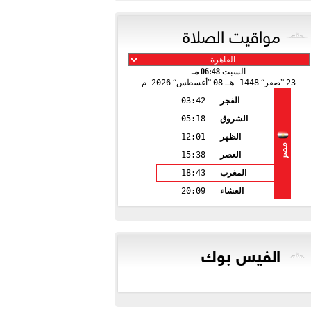
مواقيت الصلاة
السبت
06:48 مـ
23
صفر
1448 هـ
08
أغسطس
2026 م
الفجر
03:42
الشروق
05:18
الظهر
12:01
مصر
العصر
15:38
المغرب
18:43
العشاء
20:09
الفيس بوك