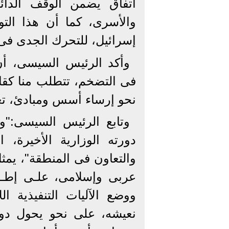
اتفاق يضمن الوقف الدائم
والأسرى، كما أن هذا الت
إسرائيل، للتحرك الجدى فى 
وأكد الرئيس السيسى، أن 
فى التضخم، تتطلب منا كقاد
نحو إرساء أسس ومبادئ، تعب
وتابع الرئيس السيسى:"و
دورته الوزارية الأخيرة، ا
والتعاون فى المنطقة"، يمثل 
عربى وإسلامى، علـى إطــار 
ووضع الآليات التنفيذية ا
نعيشه، على نحو يحول دون