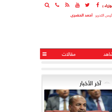






بع جهود منظومة الشكاوى الحكومية خلال يوليو الماضي
أجواء شد
أحمد الحضرى
ئيس التحرير
اهد
مقالات

آخر الأخبار