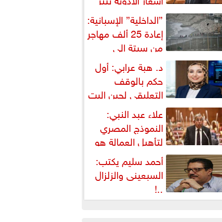
شكالية دستورية ويهدد حق
”الداخلية” الإسبانية:
لمواطن...
إعادة 25 ألف مهاجر
من سبتة إلى
لمغرب... وارتفاع حصيلة...
د. هبة عرابي: أول
حكم بالوقف
التعليقي لحين البت
ي الطعن على...
علاء عبد النبي:
النموذج المصري
لتأهيل العمالة هو
لبديل العملي والأمثل لأزمات...
أحمد سليم يكتب:
السبعينى والزلزال
..!