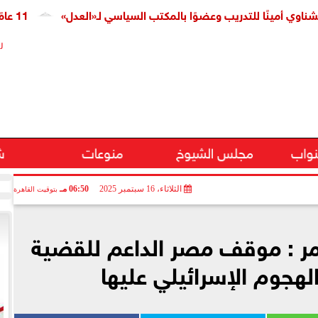
ًا للتدريب وعضوًا بالمكتب السياسي لـ«العدل»
11 عامًا على افتتاح قناة السويس الجديدة.. النائبة مروة قنصوة: رؤية الدولة حولت الممر الملاحي إلى مركز اقتصادي عالمي
ر
نواب
مجلس الشيوخ
منوعات
ش
الثلاثاء، 16 سبتمبر 2025
06:50 مـ
بتوقيت القاهرة
عمر : موقف مصر الداعم للقضية
لهجوم الإسرائيلي عليها