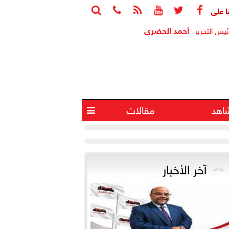






أحمد الحضرى
ئيس التحرير
اهد
مقالات

آخر الأخبار