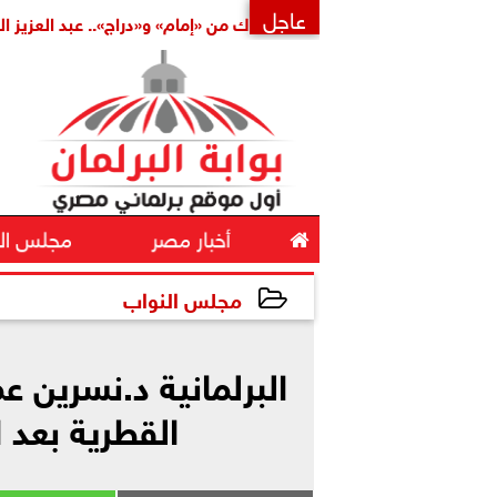
عاجل
ملة
بتكليف مشترك من «إمام» و«دراج».. عبد العزيز الشناوي أمين
×

أخبار مصر
مجلس ال
مجلس النواب
2025-09-16 18:50:23
البرلمانية د.نسرين 
القطرية بعد ا