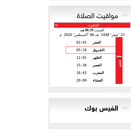
مواقيت الصلاة
السبت
06:59 صـ
23
صفر
1448 هـ
08
أغسطس
2026 م
الفجر
03:42
الشروق
05:18
الظهر
12:01
مصر
العصر
15:38
المغرب
18:43
العشاء
20:09
الفيس بوك