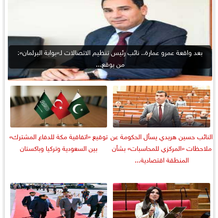
بعد واقعة عمرو عمارة.. نائب رئيس تنظيم الاتصالات لـ«بوابة البرلمان»:
من يوقع...
النائب حسين هريدي يسأل الحكومة عن
توقيع «اتفاقية مكة للدفاع المشترك»
ملاحظات «المركزي للمحاسبات» بشأن
بين السعودية وتركيا وباكستان
المنطقة اقتصادية...