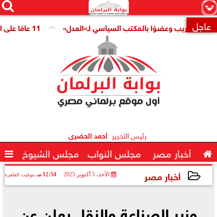




×
عاجل
تدريب وعضوًا بالمكتب السياسي لـ«العدل»
11 عامًا على افتتاح قناة السويس الجديدة.. النائبة مروة قنصوة: رؤية الدولة حولت الممر الملاحي إلى مركز اقتصادي عالمي

رئيس التحرير
أحمد الحضرى

أخبار مصر
مجلس النواب
مجلس الشيوخ

أخبار مصر
الأحد، 5 أكتوبر 2025
12:54 مـ
بتوقيت القاهرة
2025-10-05 12:54:49
وزير الصناعة والنقل يعلن عن