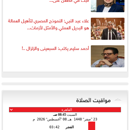
علاء عبد النبي: النموذج المصري لتأهيل العمالة
هو البديل العملي والأمثل لأزمات...
أحمد سليم يكتب: السبعينى والزلزال ..!
مواقيت الصلاة
السبت
08:45 صـ
23
صفر
1448 هـ
08
أغسطس
2026 م
الفجر
03:42