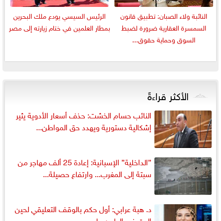
النائبة ولاء الصبان: تطبيق قانون
الرئيس السيسي يودع ملك البحرين
السمسرة العقارية ضرورة لضبط
بمطار العلمين في ختام زيارته إلى مصر
السوق وحماية حقوق...
الأكثر قراءةً
النائب حسام الخشت: حذف أسعار الأدوية يثير
إشكالية دستورية ويهدد حق المواطن...
”الداخلية” الإسبانية: إعادة 25 ألف مهاجر من
سبتة إلى المغرب... وارتفاع حصيلة...
د. هبة عرابي: أول حكم بالوقف التعليقي لحين
البت في الطعن على...