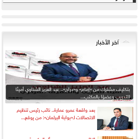
آخر الأخبار
بتكليف مشترك من «إمام» و«دراج».. عبد العزيز الشناوي أمينًا
للتدريب وعضوًا بالمكتب...
بعد واقعة عمرو عمارة.. نائب رئيس تنظيم
الاتصالات لـ«بوابة البرلمان»: من يوقع...
النائب حسين هريدي يسأل الحكومة عن