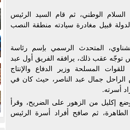
إ
السلام الوطني، ثم قام السيد الرئيس
ا
لدولة قبيل مغادرة سيادته منطقة النصب
ا
ناوي، المتحدث الرسمي باِسم رئاسة
س توجّه عقب ذلك، يرافقه الفريق أول عبد
ف
 للقوات المسلحة وزير الدفاع والإنتاج
 الراحل جمال عبد الناصر، حيث كان في
ا
د أسرته.
ضع إكليل من الزهور على الضريح، وقرأ
 الطاهرة، ثم صافح أفراد أسرة الرئيس