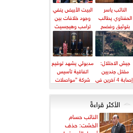
النائب ياسر
البيت الأبيض ينفي
الحفناوي يطالب
وجود خلافات بين
بتوثيق وفضح
ترامب وهيجسيث
الانتهاكات
بشأن مخزون الذخائر
الإسرائيلية في
القدس
جيش الاحتلال:
مدبولي يشهد توقيع
مقتل جنديين
اتفاقية تأسيس
وإصابة 4 آخرين في
شركة ”مواصلات
نفجار جنوب لبنان
مدن مصر” لتشغيل
النقل الذكي...
الأكثر قراءةً
النائب حسام
الخشت: حذف
أسعار الأدوية يثير