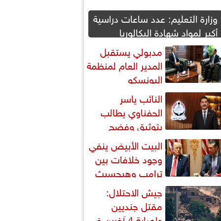
وزارة التعليم: عدد ساعات دراسية
أكبر لمواد شهادة البكالوريا
مدبولي يستقبل
المدير العام لمنظمة
اليونسكو
النائب ياسر
الحفناوي يطالب
بتوثيق وفضح
لانتهاكات الإسرائيلية في القدس
البيت الأبيض ينفي
وجود خلافات بين
ترامب وهيجسيث
شأن مخزون الذخائر
جيش الاحتلال:
مقتل جنديين
وإصابة 4 آخرين في