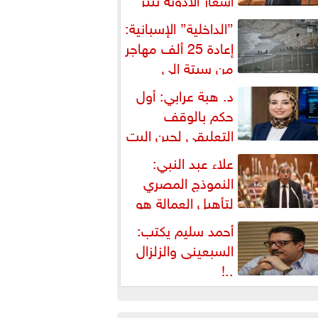
شكالية دستورية ويهدد حق
”الداخلية” الإسبانية:
لمواطن...
إعادة 25 ألف مهاجر
من سبتة إلى
لمغرب... وارتفاع حصيلة...
د. هبة عرابي: أول
حكم بالوقف
التعليقي لحين البت
ي الطعن على...
علاء عبد النبي:
النموذج المصري
لتأهيل العمالة هو
لبديل العملي والأمثل لأزمات...
أحمد سليم يكتب:
السبعينى والزلزال
..!