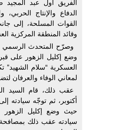
الفريق أول عبد المجيد صق
الدفاع والإنتاج الحربي،
القوات المسلحة، إلى جانب
وقائد المنطقة المركزية الع
وصرّح المتحدث الرسمي با
وضع إكليل الزهور على قبر
العسكرية “سلام الشهيد” تكر
لمعاني الوفاء والعرفان لتضح
عقب ذلك، قام السيد ال
أكتوبر، ثم توجّه سيادته إل
حيث وضع إكليل الزهور و
سيادته عقب ذلك بمصافحة أ