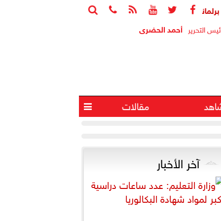






 تنامي الاقتصاد الخفي عبر تجارة السوشيال ميديا
استقبال جماه
أحمد الحضرى
ئيس التحرير
اهد
مقالات

آخر الأخبار