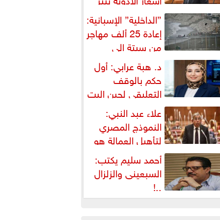
شكالية دستورية ويهدد حق
”الداخلية” الإسبانية:
لمواطن...
إعادة 25 ألف مهاجر
من سبتة إلى
لمغرب... وارتفاع حصيلة...
د. هبة عرابي: أول
حكم بالوقف
التعليقي لحين البت
ي الطعن على...
علاء عبد النبي:
النموذج المصري
لتأهيل العمالة هو
لبديل العملي والأمثل لأزمات...
أحمد سليم يكتب:
السبعينى والزلزال
..!