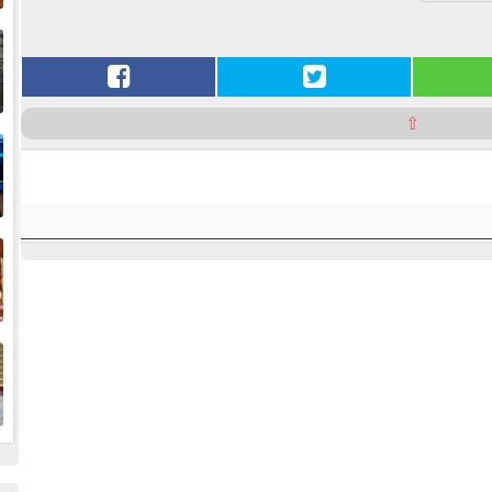
إ
ا
ا
⇧
ف
ا