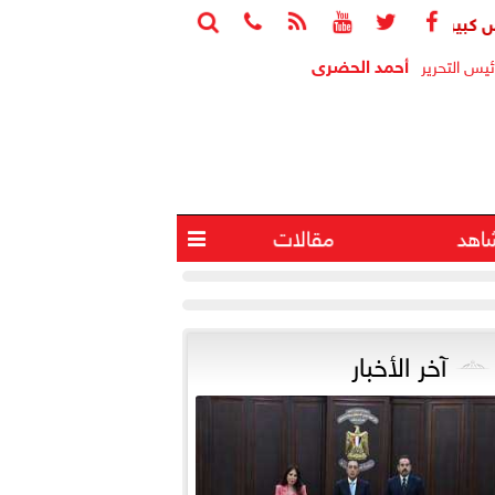






سعر الدولار مقابل الجنيه صباح اليوم
ارتفاع احتياطي النقد الأجنبي إلى 56.293 مليار دول
أحمد الحضرى
ئيس التحرير
اهد
مقالات

آخر الأخبار