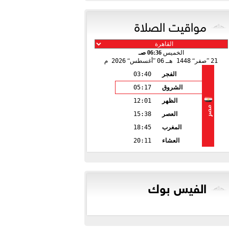
مواقيت الصلاة
الخميس
06:36 صـ
21
صفر
1448 هـ
06
أغسطس
2026 م
الفجر
03:40
الشروق
05:17
الظهر
12:01
مصر
العصر
15:38
المغرب
18:45
العشاء
20:11
الفيس بوك