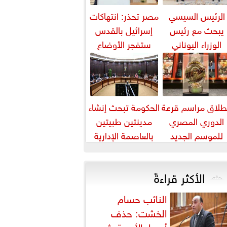
الرئيس السيسي
مصر تحذر: انتهاكات
يبحث مع رئيس
إسرائيل بالقدس
الوزراء اليوناني
ستفجر الأوضاع
لتعاون الثنائي في
بالمنطقة
مجال الطاقة...
طلاق مراسم قرعة
الحكومة تبحث إنشاء
الدوري المصري
مدينتين طبيتين
للموسم الجديد
بالعاصمة الإدارية
والعلمين باستثمارات
5 مليارات دورلا٨
الأكثر قراءةً
النائب حسام
الخشت: حذف
أسعار الأدوية يثير