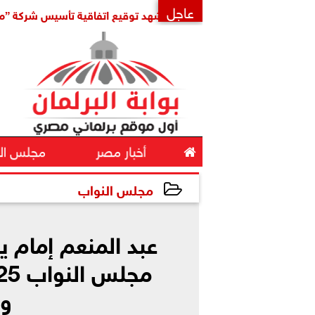
عاجل
لإقليمي
مدبولي يشهد توقيع اتفاقية تأسيس شركة ”مواصلات مد
×

أخبار مصر
مجلس ال
مجلس النواب
2025-10-08 12:41:44
عبد المنعم إمام ي
وا