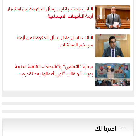
النائب محمد بلتاجي يسأل الحكومة عن استمرار
أزمة التأمينات الاجتماعية
النائب باسل عادل يسأل الحكومة عن أزمة
سيستم المعاشات
برعاية ”التمامي” و”شيحة”.. القافلة الطبية
بميت أبو غالب تُنهي أعمالها بعد تقديم...
اخترنا لك