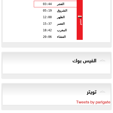
الفجر
03:44
الشروق
05:19
الظهر
12:00
مصر
العصر
15:37
المغرب
18:42
العشاء
20:06
الفيس بوك
تويتر
Tweets by parlgate