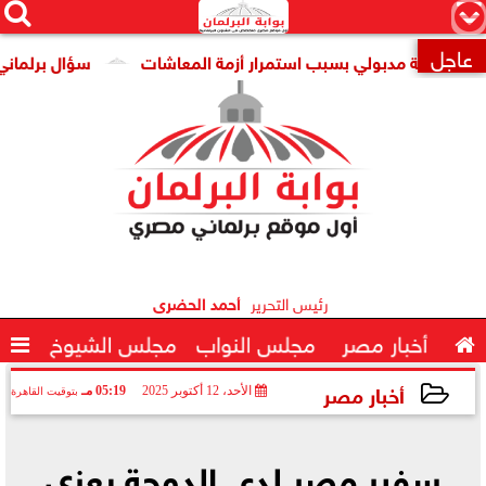




×
عاجل
كومة مدبولي بسبب استمرار أزمة المعاشات
سؤال برلماني حول ت

رئيس التحرير
أحمد الحضرى

أخبار مصر
مجلس النواب
مجلس الشيوخ

أخبار مصر
الأحد، 12 أكتوبر 2025
05:19 مـ
بتوقيت القاهرة
2025-10-12 17:19:10
سفير مصر لدى الدوحة يعزي