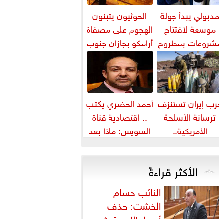
دبولي يبدأ جولة
الحوثيون يتبنون
موسعة لافتتاح
الهجوم على مصفاة
شروعات بمطروح
أرامكو بجازان جنوب
تابعة مشروع علم
السعودية
الروم
رب إيران تستنزف
أحمد الحضري يكتب
ترسانة الأسلحة
.. اقتصادية قناة
الأمريكية..
السويس: ماذا بعد
واشنطن تسحب
«الهبد»؟
ذخائر من آسيا
الأكثر قراءةً
وأوروبا
النائب حسام
الخشت: حذف
أسعار الأدوية يثير