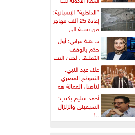
شكالية دستورية ويهدد حق
”الداخلية” الإسبانية:
لمواطن...
إعادة 25 ألف مهاجر
من سبتة إلى
لمغرب... وارتفاع حصيلة...
د. هبة عرابي: أول
حكم بالوقف
التعليقي لحين البت
ي الطعن على...
علاء عبد النبي:
النموذج المصري
لتأهيل العمالة هو
لبديل العملي والأمثل لأزمات...
أحمد سليم يكتب:
السبعينى والزلزال
..!