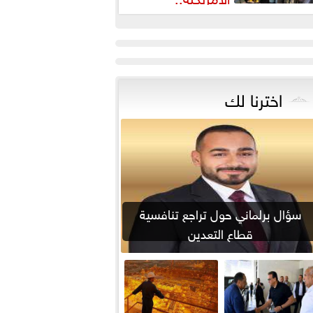
واشنطن تسحب ذخائر من آسيا
أوروبا
اخترنا لك
سؤال برلماني حول تراجع تنافسية
قطاع التعدين