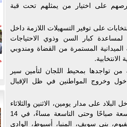
رصهم على اختيار من يمثلهم تحت قبة
م
م
تخابات على توفير التسهيلات اللازمة داخل
وم
مساعدة كبار السن وذوي الاحتياجات
 الميدانية المستمرة من القضاة ومندوبي
الانتخابية.
ح
ة من تواجدها بمحيط اللجان لتأمين سير
خول وخروج المواطنين في ظل الإقبال
و
البلاد على مدار يومين، الاثنين والثلاثاء
(10 و11 نوفمبر)، من التاسعة صباحًا وحتى التاسعة مساءً، في 14
يوم، بني سويف، المنيا، أسيوط، الوادي