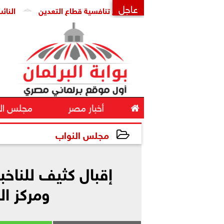
عاجل
سؤال برلماني حول تراجع تنافسية قطاع التعدين
النائب أيمن مح
×

أخبار مصر
مجلس ال
مجلس النواب
2025-11-11 16:12:11
إقبال كثيف للناخب
ومركز الم