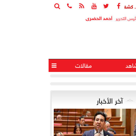






 جديد بالدقهلية يوثق تطور الحضارة المصرية عبر آلاف السنين
أحمد الحضرى
ئيس التحرير
اهد
مقالات

آخر الأخبار