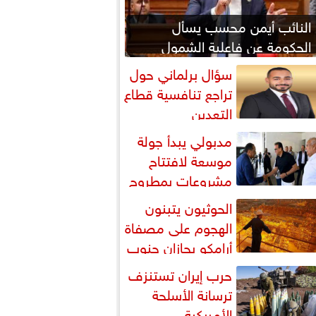
النائب أيمن محسب يسأل
الحكومة عن فاعلية الشمول
المالي
سؤال برلماني حول
تراجع تنافسية قطاع
التعدين
مدبولي يبدأ جولة
موسعة لافتتاح
مشروعات بمطروح
متابعة مشروع علم الروم
الحوثيون يتبنون
الهجوم على مصفاة
أرامكو بجازان جنوب
لسعودية
حرب إيران تستنزف
ترسانة الأسلحة
الأمريكية..